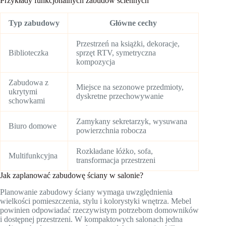
Przykłady funkcjonalnych zabudów ściennych
Typ zabudowy
Główne cechy
Przestrzeń na książki, dekoracje,
Biblioteczka
sprzęt RTV, symetryczna
kompozycja
Zabudowa z
Miejsce na sezonowe przedmioty,
ukrytymi
dyskretne przechowywanie
schowkami
Zamykany sekretarzyk, wysuwana
Biuro domowe
powierzchnia robocza
Rozkładane łóżko, sofa,
Multifunkcyjna
transformacja przestrzeni
Jak zaplanować zabudowę ściany w salonie?
Planowanie zabudowy ściany wymaga uwzględnienia
wielkości pomieszczenia, stylu i kolorystyki wnętrza. Mebel
powinien odpowiadać rzeczywistym potrzebom domowników
i dostępnej przestrzeni. W kompaktowych salonach jedna