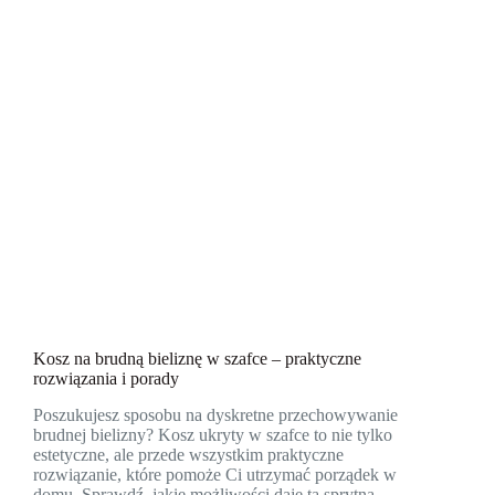
Kosz na brudną bieliznę w szafce – praktyczne
rozwiązania i porady
Poszukujesz sposobu na dyskretne przechowywanie
brudnej bielizny? Kosz ukryty w szafce to nie tylko
estetyczne, ale przede wszystkim praktyczne
rozwiązanie, które pomoże Ci utrzymać porządek w
domu. Sprawdź, jakie możliwości daje ta sprytna