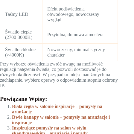
Efekt podświetlenia
Taśmy LED
obwodowego, nowoczesny
wygląd
Światło ciepłe
Przytulna, domowa atmosfera
(2700-3000K)
Światło chłodne
Nowoczesny, minimalistyczny
(>4000K)
charakter
Przy wyborze oświetlenia zwróć uwagę na możliwość
regulacji natężenia światła, co pozwoli dostosować je do
różnych okoliczności. W przypadku miejsc narażonych na
zachlapanie, wybierz oprawy o odpowiednim stopniu ochrony
IP.
Powiązane Wpisy:
Biała cegła w salonie inspiracje – pomysły na
aranżację
Dwie kanapy w salonie – pomysły na aranżacje i
inspiracje
Inspirujące pomysły na salon w stylu
skandynawskim – aranżacje i porady