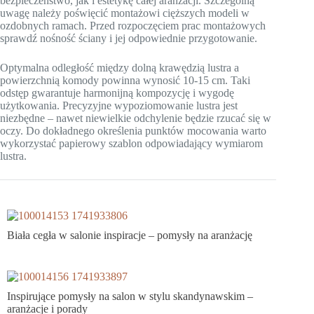
bezpieczeństwo, jak i estetykę całej aranżacji. Szczególną
uwagę należy poświęcić montażowi cięższych modeli w
ozdobnych ramach. Przed rozpoczęciem prac montażowych
sprawdź nośność ściany i jej odpowiednie przygotowanie.
Optymalna odległość między dolną krawędzią lustra a
powierzchnią komody powinna wynosić 10-15 cm. Taki
odstęp gwarantuje harmonijną kompozycję i wygodę
użytkowania. Precyzyjne wypoziomowanie lustra jest
niezbędne – nawet niewielkie odchylenie będzie rzucać się w
oczy. Do dokładnego określenia punktów mocowania warto
wykorzystać papierowy szablon odpowiadający wymiarom
lustra.
Biała cegła w salonie inspiracje – pomysły na aranżację
Inspirujące pomysły na salon w stylu skandynawskim –
aranżacje i porady