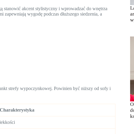
L
ą stanowić akcent stylistyczny i wprowadzać do wnętrza
a
mi zapewniają wygodę podczas dłuższego siedzenia, a
w
punkt strefy wypoczynkowej. Powinien być niższy od sofy i
O
Charakterystyka
d
k
lekkości