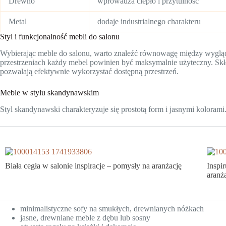
Drewno
wprowadza ciepło i przytulność
Metal
dodaje industrialnego charakteru
Styl i funkcjonalność mebli do salonu
Wybierając meble do salonu, warto znaleźć równowagę między wyglą
przestrzeniach każdy mebel powinien być maksymalnie użyteczny. Skł
pozwalają efektywnie wykorzystać dostępną przestrzeń.
Meble w stylu skandynawskim
Styl skandynawski charakteryzuje się prostotą form i jasnymi kolora
Biała cegła w salonie inspiracje – pomysły na aranżację
Inspi
aranża
minimalistyczne sofy na smukłych, drewnianych nóżkach
jasne, drewniane meble z dębu lub sosny