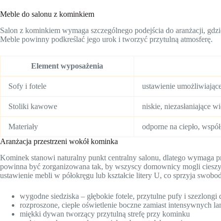
Meble do salonu z kominkiem
Salon z kominkiem wymaga szczególnego podejścia do aranżacji, gdzi
Meble powinny podkreślać jego urok i tworzyć przytulną atmosferę.
Element wyposażenia
Sofy i fotele
ustawienie umożliwiając
Stoliki kawowe
niskie, niezasłaniające 
Materiały
odporne na ciepło, wspó
Aranżacja przestrzeni wokół kominka
Kominek stanowi naturalny punkt centralny salonu, dlatego wymaga p
powinna być zorganizowana tak, by wszyscy domownicy mogli cieszyć
ustawienie mebli w półokręgu lub kształcie litery U, co sprzyja swo
wygodne siedziska – głębokie fotele, przytulne pufy i szezlongi 
rozproszone, ciepłe oświetlenie boczne zamiast intensywnych l
miękki dywan tworzący przytulną strefę przy kominku