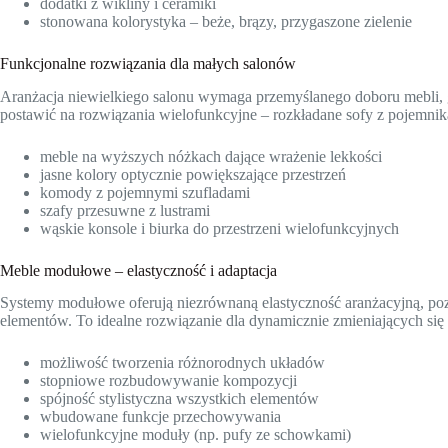
dodatki z wikliny i ceramiki
stonowana kolorystyka – beże, brązy, przygaszone zielenie
Funkcjonalne rozwiązania dla małych salonów
Aranżacja niewielkiego salonu wymaga przemyślanego doboru mebli, g
postawić na rozwiązania wielofunkcyjne – rozkładane sofy z pojemnika
meble na wyższych nóżkach dające wrażenie lekkości
jasne kolory optycznie powiększające przestrzeń
komody z pojemnymi szufladami
szafy przesuwne z lustrami
wąskie konsole i biurka do przestrzeni wielofunkcyjnych
Meble modułowe – elastyczność i adaptacja
Systemy modułowe oferują niezrównaną elastyczność aranżacyjną, poz
elementów. To idealne rozwiązanie dla dynamicznie zmieniających si
możliwość tworzenia różnorodnych układów
stopniowe rozbudowywanie kompozycji
spójność stylistyczna wszystkich elementów
wbudowane funkcje przechowywania
wielofunkcyjne moduły (np. pufy ze schowkami)