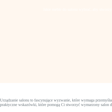
Jakie meble do salonu wybrać, aby stworzyć
Urządzanie salonu to fascynujące wyzwanie, które wymaga przemyśla
praktyczne wskazówki, które pomogą Ci stworzyć wymarzony salon 