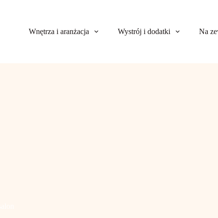
Wnętrza i aranżacja
Wystrój i dodatki
Na ze
salon