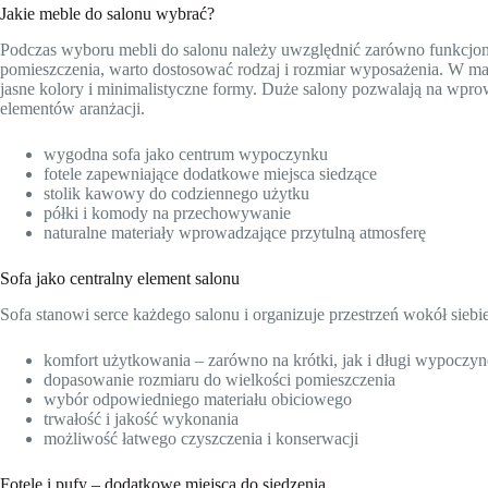
Jakie meble do salonu wybrać?
Podczas wyboru mebli do salonu należy uwzględnić zarówno funkcjonaln
pomieszczenia, warto dostosować rodzaj i rozmiar wyposażenia. W ma
jasne kolory i minimalistyczne formy. Duże salony pozwalają na wp
elementów aranżacji.
wygodna sofa jako centrum wypoczynku
fotele zapewniające dodatkowe miejsca siedzące
stolik kawowy do codziennego użytku
półki i komody na przechowywanie
naturalne materiały wprowadzające przytulną atmosferę
Sofa jako centralny element salonu
Sofa stanowi serce każdego salonu i organizuje przestrzeń wokół siebi
komfort użytkowania – zarówno na krótki, jak i długi wypoczy
dopasowanie rozmiaru do wielkości pomieszczenia
wybór odpowiedniego materiału obiciowego
trwałość i jakość wykonania
możliwość łatwego czyszczenia i konserwacji
Fotele i pufy – dodatkowe miejsca do siedzenia