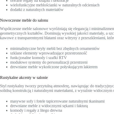
otwarte regały na książki i dekoracje
wielofunkcyjne meblościanki w naturalnych odcieniach
dodatki z naturalnych materiałów
Nowoczesne meble do salonu
Współczesne meble salonowe wyróżniają się elegancją i minimalizmem,
geometrycznych kształtów. Dominują wysokiej jakości materiały, a szcz
kawowe z transparentnymi blatami oraz witryny z przeszkleniami, któr
minimalistyczne bryły mebli bez zbędnych ornamentów
szklane elementy wprowadzające przestronność
funkcjonalne komody i szafki RTV
modułowe systemy do personalizacji przestrzeni
drewniane meble wykończone połyskującym lakierem
Rustykalne akcenty w salonie
Styl rustykalny tworzy przytulną atmosferę, nawiązując do tradycyjny
solidną konstrukcją i naturalnymi materiałami, z wyraźnie widocznym
masywne sofy i fotele tapicerowane naturalnymi tkaninami
drewniane meble z widocznymi sękami i fakturą
komody i regały z litego drewna