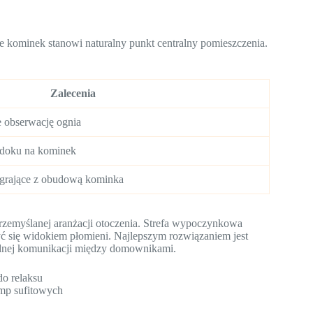
e kominek stanowi naturalny punkt centralny pomieszczenia.
Zalecenia
e obserwację ognia
widoku na kominek
łgrające z obudową kominka
rzemyślanej aranżacji otoczenia. Strefa wypoczynkowa
 się widokiem płomieni. Najlepszym rozwiązaniem jest
bodnej komunikacji między domownikami.
do relaksu
amp sufitowych