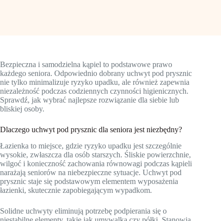
Bezpieczna i samodzielna kąpiel to podstawowe prawo
każdego seniora. Odpowiednio dobrany uchwyt pod prysznic
nie tylko minimalizuje ryzyko upadku, ale również zapewnia
niezależność podczas codziennych czynności higienicznych.
Sprawdź, jak wybrać najlepsze rozwiązanie dla siebie lub
bliskiej osoby.
Dlaczego uchwyt pod prysznic dla seniora jest niezbędny?
Łazienka to miejsce, gdzie ryzyko upadku jest szczególnie
wysokie, zwłaszcza dla osób starszych. Śliskie powierzchnie,
wilgoć i konieczność zachowania równowagi podczas kąpieli
narażają seniorów na niebezpieczne sytuacje. Uchwyt pod
prysznic staje się podstawowym elementem wyposażenia
łazienki, skutecznie zapobiegającym wypadkom.
Solidne uchwyty eliminują potrzebę podpierania się o
niestabilne elementy, takie jak umywalka czy półki. Stanowią