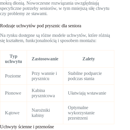
mokrą dłonią. Nowoczesne rozwiązania uwzględniają
specyficzne potrzeby seniorów, w tym mniejszą siłę chwytu
czy problemy ze stawami.
Rodzaje uchwytów pod prysznic dla seniora
Na rynku dostępne są różne modele uchwytów, które różnią
się kształtem, funkcjonalnością i sposobem montażu:
Typ
Zastosowanie
Zalety
uchwytu
Przy wannie i
Stabilne podparcie
Poziome
prysznicu
podczas stania
Kabina
Pionowe
Ułatwiają wstawanie
prysznicowa
Optymalne
Narożniki
Kątowe
wykorzystanie
kabiny
przestrzeni
Uchwyty ścienne i przenośne