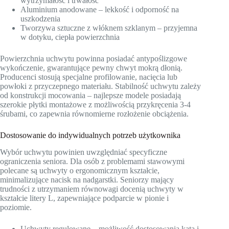
wytrzymałość i trwałość
Aluminium anodowane – lekkość i odporność na
uszkodzenia
Tworzywa sztuczne z włóknem szklanym – przyjemna
w dotyku, ciepła powierzchnia
Powierzchnia uchwytu powinna posiadać antypoślizgowe
wykończenie, gwarantujące pewny chwyt mokrą dłonią.
Producenci stosują specjalne profilowanie, nacięcia lub
powłoki z przyczepnego materiału. Stabilność uchwytu zależy
od konstrukcji mocowania – najlepsze modele posiadają
szerokie płytki montażowe z możliwością przykręcenia 3-4
śrubami, co zapewnia równomierne rozłożenie obciążenia.
Dostosowanie do indywidualnych potrzeb użytkownika
Wybór uchwytu powinien uwzględniać specyficzne
ograniczenia seniora. Dla osób z problemami stawowymi
polecane są uchwyty o ergonomicznym kształcie,
minimalizujące nacisk na nadgarstki. Seniorzy mający
trudności z utrzymaniem równowagi docenią uchwyty w
kształcie litery L, zapewniające podparcie w pionie i
poziomie.
Uchwyty regulowane – możliwość dostosowania kąta i