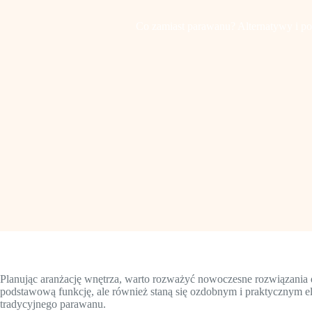
Co zamiast parawanu? Alternatywy i po
Planując aranżację wnętrza, warto rozważyć nowoczesne rozwiązania do
podstawową funkcję, ale również staną się ozdobnym i praktycznym e
tradycyjnego parawanu.