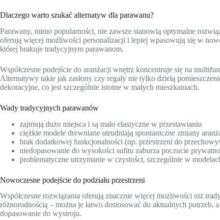
Dlaczego warto szukać alternatyw dla parawanu?
Parawany, mimo popularności, nie zawsze stanowią optymalne rozwiąza
oferują więcej możliwości personalizacji i lepiej wpasowują się w no
której brakuje tradycyjnym parawanom.
Współczesne podejście do aranżacji wnętrz koncentruje się na multifunk
Alternatywy takie jak zasłony czy regały nie tylko dzielą pomieszczen
dekoracyjne, co jest szczególnie istotne w małych mieszkaniach.
Wady tradycyjnych parawanów
zajmują dużo miejsca i są mało elastyczne w przestawianiu
ciężkie modele drewniane utrudniają spontaniczne zmiany aranża
brak dodatkowej funkcjonalności (np. przestrzeni do przechowy
niedopasowanie do wysokości sufitu zaburza poczucie prywatno
problematyczne utrzymanie w czystości, szczególnie w modelac
Nowoczesne podejście do podziału przestrzeni
Współczesne rozwiązania oferują znacznie więcej możliwości niż trady
różnorodnością – można je łatwo dostosować do aktualnych potrzeb, 
dopasowanie do wystroju.