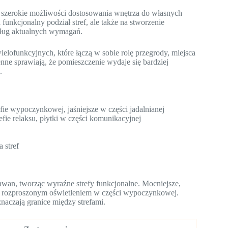
 szerokie możliwości dostosowania wnętrza do własnych
unkcjonalny podział stref, ale także na stworzenie
dług aktualnych wymagań.
ielofunkcyjnych, które łączą w sobie rolę przegrody, miejsca
nne sprawiają, że pomieszczenie wydaje się bardziej
.
fie wypoczynkowej, jaśniejsze w części jadalnianej
ie relaksu, płytki w części komunikacyjnej
 stref
awan, tworząc wyraźne strefy funkcjonalne. Mocniejsze,
ym, rozproszonym oświetleniem w części wypoczynkowej.
znaczają granice między strefami.