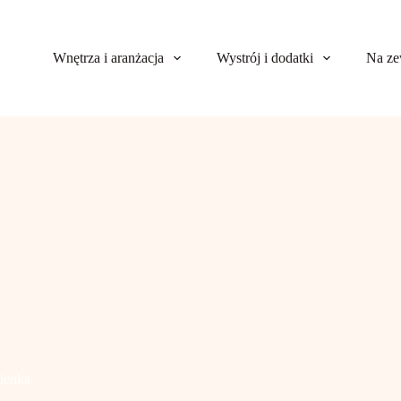
Wnętrza i aranżacja
Wystrój i dodatki
Na ze
zienka