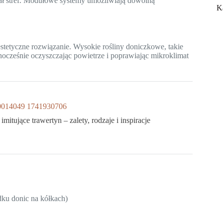
ał stref. Modułowe systemy umożliwiają dowolną
K
estetyczne rozwiązanie. Wysokie rośliny doniczkowe, takie
dnocześnie oczyszczając powietrze i poprawiając mikroklimat
 imitujące trawertyn – zalety, rodzaje i inspiracje
dku donic na kółkach)