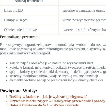
Rodzaj oświetlenia
Listwy LED
subtelne wyznaczanie granic 
Lampy wiszące
wizualne wydzielenie przestr
Oświetlenie kolorowe
tworzenie stref o różnym char
Personalizacja przestrzeni
Brak sztywnych ograniczeń parawanu umożliwia swobodne dostosowani
modułowe pozwalają na łatwą rekonfigurację przestrzeni, a systemy s
półek jako elastycznych przegród.
galerie zdjęć i obrazów jako naturalne wyznaczniki stref
kolekcje książek na otwartych półkach tworzące przejścia międz
spójne kolorystycznie dodatki dekoracyjne definiujące poszczeg
systemy modułowe umożliwiające szybką zmianę aranżacji
elementy osobiste nadające przestrzeni indywidualny charakter
Powiązane Wpisy:
Rośliny w łazience – jak je wybrać i pielęgnować
Używanie bidetu zdjęcia – Praktyczny przewodnik i porady
Bateria bidetowa do WC – Wybór i porady