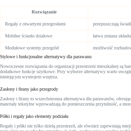
Rozwiązanie
Regały z otwartymi przegrodami
przepuszczają świat
Mobilne ścianki działowe
łatwa zmiana układu
Modułowe systemy przegród
możliwość rozbudow
Stylowe i funkcjonalne alternatywy dla parawanu
Nowoczesne rozwiązania do organizacji przestrzeni mieszkalnej są bardz
dodatkowe funkcje użytkowe. Przy wyborze alternatywy warto uwzględn
istniejącym wystrojem wnętrza.
Zasłony i firany jako przegrody
Zasłony i firany to wszechstronna alternatywa dla parawanów, oferują
materiały tekstylne wprowadzają do pomieszczenia przytulność, a m
Półki i regały jako elementy podziału
Regały i półki nie tylko dzielą przestrzeń, ale również zapewniają mi