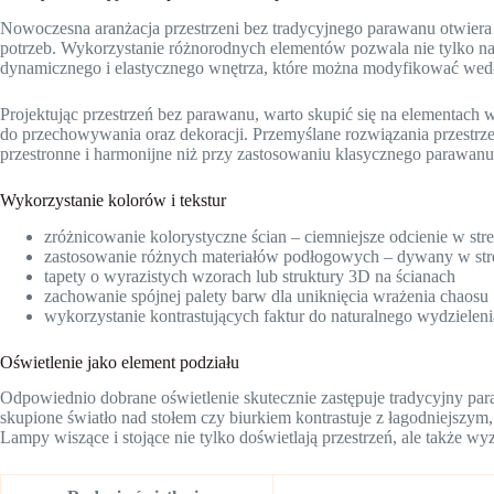
Nowoczesna aranżacja przestrzeni bez tradycyjnego parawanu otwiera
potrzeb. Wykorzystanie różnorodnych elementów pozwala nie tylko na f
dynamicznego i elastycznego wnętrza, które można modyfikować we
Projektując przestrzeń bez parawanu, warto skupić się na elementach w
do przechowywania oraz dekoracji. Przemyślane rozwiązania przestrze
przestronne i harmonijne niż przy zastosowaniu klasycznego parawanu
Wykorzystanie kolorów i tekstur
zróżnicowanie kolorystyczne ścian – ciemniejsze odcienie w stre
zastosowanie różnych materiałów podłogowych – dywany w stref
tapety o wyrazistych wzorach lub struktury 3D na ścianach
zachowanie spójnej palety barw dla uniknięcia wrażenia chaosu
wykorzystanie kontrastujących faktur do naturalnego wydzielenia
Oświetlenie jako element podziału
Odpowiednio dobrane oświetlenie skutecznie zastępuje tradycyjny par
skupione światło nad stołem czy biurkiem kontrastuje z łagodniejsz
Lampy wiszące i stojące nie tylko doświetlają przestrzeń, ale także wy