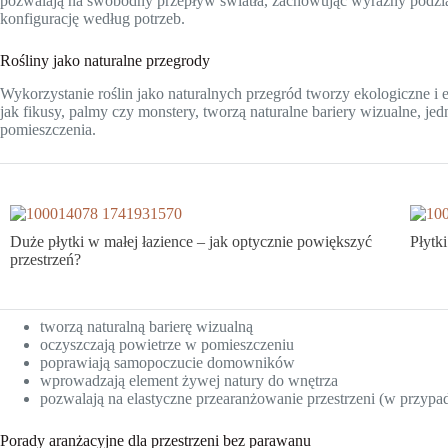
pozwalają na swobodny przepływ światła, zachowując wyraźny podzi
konfigurację według potrzeb.
Rośliny jako naturalne przegrody
Wykorzystanie roślin jako naturalnych przegród tworzy ekologiczne i 
jak fikusy, palmy czy monstery, tworzą naturalne bariery wizualne, je
pomieszczenia.
Duże płytki w małej łazience – jak optycznie powiększyć
Płytki
przestrzeń?
tworzą naturalną barierę wizualną
oczyszczają powietrze w pomieszczeniu
poprawiają samopoczucie domowników
wprowadzają element żywej natury do wnętrza
pozwalają na elastyczne przearanżowanie przestrzeni (w przypa
Porady aranżacyjne dla przestrzeni bez parawanu