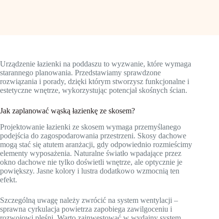
Urządzenie łazienki na poddaszu to wyzwanie, które wymaga
starannego planowania. Przedstawiamy sprawdzone
rozwiązania i porady, dzięki którym stworzysz funkcjonalne i
estetyczne wnętrze, wykorzystując potencjał skośnych ścian.
Jak zaplanować wąską łazienkę ze skosem?
Projektowanie łazienki ze skosem wymaga przemyślanego
podejścia do zagospodarowania przestrzeni. Skosy dachowe
mogą stać się atutem aranżacji, gdy odpowiednio rozmieścimy
elementy wyposażenia. Naturalne światło wpadające przez
okno dachowe nie tylko doświetli wnętrze, ale optycznie je
powiększy. Jasne kolory i lustra dodatkowo wzmocnią ten
efekt.
Szczególną uwagę należy zwrócić na system wentylacji –
sprawna cyrkulacja powietrza zapobiega zawilgoceniu i
rozwojowi pleśni. Warto zainwestować w wydajny system