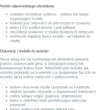
Wybór odpowiedniego oświetlenia
centralne oświetlenie sufitowe – plafony lub lampy
rozpraszające światło
kinkiety przy umywalce do precyzyjnych czynności
taśmy LED wzdłuż skosów i pod półkami
oświetlenie punktowe w trudno dostępnych miejscach
możliwość regulacji barwy światła – od chłodnej do
ciepłej
Dekoracje i dodatki do łazienki
Skosy mogą stać się wyróżniającym elementem aranżacji
poprzez zastosowanie gresu w intrygującej tonacji lub
kontrastowego koloru ścian. Wielofunkcyjne dodatki, jak
ozdobne pojemniki na kosmetyki czy designerskie haczyki na
ręczniki, łączą walory estetyczne z praktycznością.
stylowe dozowniki mydła i pojemniki na kosmetyki
miękkie ręczniki i dywanik w dopasowanej kolorystyce
rośliny lubiące wilgoć (paprocie, epipremnum)
lustro w ozdobnej ramie powiększające optycznie
przestrzeń
spójne stylistycznie elementy dekoracyjne