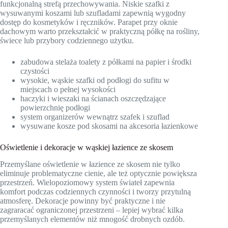
funkcjonalną strefą przechowywania. Niskie szafki z
wysuwanymi koszami lub szufladami zapewnią wygodny
dostęp do kosmetyków i ręczników. Parapet przy oknie
dachowym warto przekształcić w praktyczną półkę na rośliny,
świece lub przybory codziennego użytku.
zabudowa stelaża toalety z półkami na papier i środki
czystości
wysokie, wąskie szafki od podłogi do sufitu w
miejscach o pełnej wysokości
haczyki i wieszaki na ścianach oszczędzające
powierzchnię podłogi
system organizerów wewnątrz szafek i szuflad
wysuwane kosze pod skosami na akcesoria łazienkowe
Oświetlenie i dekoracje w wąskiej łazience ze skosem
Przemyślane oświetlenie w łazience ze skosem nie tylko
eliminuje problematyczne cienie, ale też optycznie powiększa
przestrzeń. Wielopoziomowy system świateł zapewnia
komfort podczas codziennych czynności i tworzy przytulną
atmosferę. Dekoracje powinny być praktyczne i nie
zagraracać ograniczonej przestrzeni – lepiej wybrać kilka
przemyślanych elementów niż mnogość drobnych ozdób.