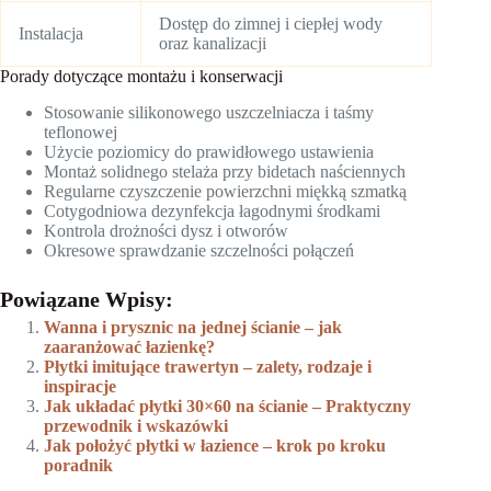
Dostęp do zimnej i ciepłej wody
Instalacja
oraz kanalizacji
Porady dotyczące montażu i konserwacji
Stosowanie silikonowego uszczelniacza i taśmy
teflonowej
Użycie poziomicy do prawidłowego ustawienia
Montaż solidnego stelaża przy bidetach naściennych
Regularne czyszczenie powierzchni miękką szmatką
Cotygodniowa dezynfekcja łagodnymi środkami
Kontrola drożności dysz i otworów
Okresowe sprawdzanie szczelności połączeń
Powiązane Wpisy:
Wanna i prysznic na jednej ścianie – jak
zaaranżować łazienkę?
Płytki imitujące trawertyn – zalety, rodzaje i
inspiracje
Jak układać płytki 30×60 na ścianie – Praktyczny
przewodnik i wskazówki
Jak położyć płytki w łazience – krok po kroku
poradnik