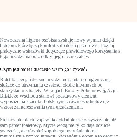
Nowoczesna higiena osobista zyskuje nowy wymiar dzięki
bidetom, które łączą komfort z dbałością o zdrowie. Poznaj
praktyczne wskazówki dotyczące prawidłowego korzystania z
tego urządzenia oraz odkryj jego liczne zalety.
Czym jest bidet i dlaczego warto go używać?
Bidet to specjalistyczne urządzenie sanitarno-higieniczne,
służące do utrzymania czystości okolic intymnych po
skorzystaniu z toalety. W krajach Europy Południowej, Azji i
Bliskiego Wschodu stanowi podstawowy element
wyposażenia łazienki. Polski rynek również odnotowuje
wzrost zainteresowania tymi urządzeniami.
Stosowanie bidetu zapewnia dokładniejsze oczyszczenie niż
sam papier toaletowy. Mycie wodą nie tylko daje uczucie
świeżości, ale również zapobiega podrażnieniom i
minimalizuje ryzyko infekcji. Szczególnie docenią to osoby z