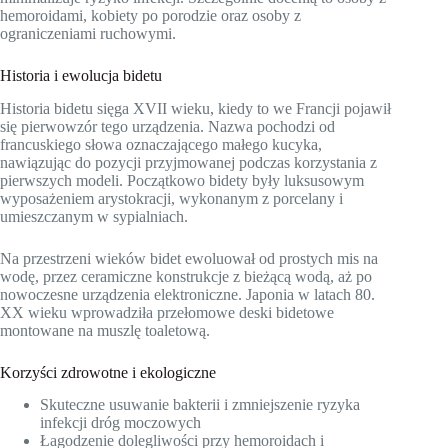
hemoroidami, kobiety po porodzie oraz osoby z
ograniczeniami ruchowymi.
Historia i ewolucja bidetu
Historia bidetu sięga XVII wieku, kiedy to we Francji pojawił
się pierwowzór tego urządzenia. Nazwa pochodzi od
francuskiego słowa oznaczającego małego kucyka,
nawiązując do pozycji przyjmowanej podczas korzystania z
pierwszych modeli. Początkowo bidety były luksusowym
wyposażeniem arystokracji, wykonanym z porcelany i
umieszczanym w sypialniach.
Na przestrzeni wieków bidet ewoluował od prostych mis na
wodę, przez ceramiczne konstrukcje z bieżącą wodą, aż po
nowoczesne urządzenia elektroniczne. Japonia w latach 80.
XX wieku wprowadziła przełomowe deski bidetowe
montowane na muszlę toaletową.
Korzyści zdrowotne i ekologiczne
Skuteczne usuwanie bakterii i zmniejszenie ryzyka
infekcji dróg moczowych
Łagodzenie dolegliwości przy hemoroidach i