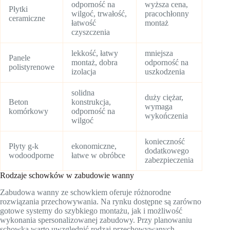
odporność na
wyższa cena,
Płytki
wilgoć, trwałość,
pracochłonny
ceramiczne
łatwość
montaż
czyszczenia
lekkość, łatwy
mniejsza
Panele
montaż, dobra
odporność na
polistyrenowe
izolacja
uszkodzenia
solidna
duży ciężar,
Beton
konstrukcja,
wymaga
komórkowy
odporność na
wykończenia
wilgoć
konieczność
Płyty g-k
ekonomiczne,
dodatkowego
wodoodporne
łatwe w obróbce
zabezpieczenia
Rodzaje schowków w zabudowie wanny
Zabudowa wanny ze schowkiem oferuje różnorodne
rozwiązania przechowywania. Na rynku dostępne są zarówno
gotowe systemy do szybkiego montażu, jak i możliwość
wykonania spersonalizowanej zabudowy. Przy planowaniu
schowka warto uwzględnić rodzaj przechowywanych