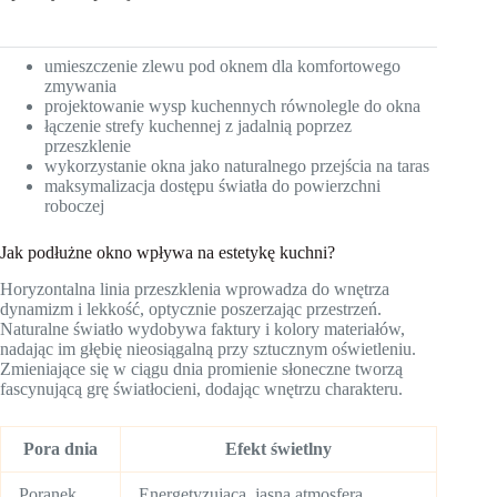
umieszczenie zlewu pod oknem dla komfortowego
zmywania
projektowanie wysp kuchennych równolegle do okna
łączenie strefy kuchennej z jadalnią poprzez
przeszklenie
wykorzystanie okna jako naturalnego przejścia na taras
maksymalizacja dostępu światła do powierzchni
roboczej
Jak podłużne okno wpływa na estetykę kuchni?
Horyzontalna linia przeszklenia wprowadza do wnętrza
dynamizm i lekkość, optycznie poszerzając przestrzeń.
Naturalne światło wydobywa faktury i kolory materiałów,
nadając im głębię nieosiągalną przy sztucznym oświetleniu.
Zmieniające się w ciągu dnia promienie słoneczne tworzą
fascynującą grę światłocieni, dodając wnętrzu charakteru.
Pora dnia
Efekt świetlny
Poranek
Energetyzująca, jasna atmosfera