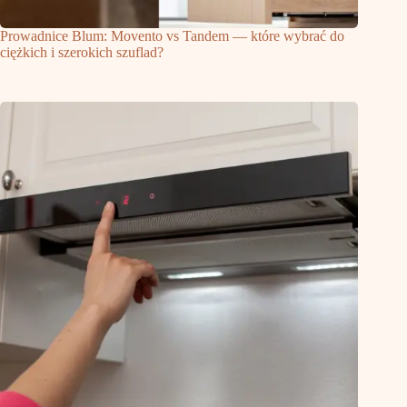
Prowadnice Blum: Movento vs Tandem — które wybrać do
ciężkich i szerokich szuflad?