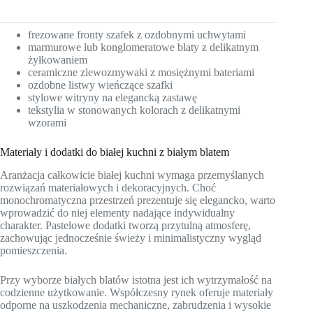
frezowane fronty szafek z ozdobnymi uchwytami
marmurowe lub konglomeratowe blaty z delikatnym
żyłkowaniem
ceramiczne zlewozmywaki z mosiężnymi bateriami
ozdobne listwy wieńczące szafki
stylowe witryny na elegancką zastawę
tekstylia w stonowanych kolorach z delikatnymi
wzorami
Materiały i dodatki do białej kuchni z białym blatem
Aranżacja całkowicie białej kuchni wymaga przemyślanych
rozwiązań materiałowych i dekoracyjnych. Choć
monochromatyczna przestrzeń prezentuje się elegancko, warto
wprowadzić do niej elementy nadające indywidualny
charakter. Pastelowe dodatki tworzą przytulną atmosferę,
zachowując jednocześnie świeży i minimalistyczny wygląd
pomieszczenia.
Przy wyborze białych blatów istotna jest ich wytrzymałość na
codzienne użytkowanie. Współczesny rynek oferuje materiały
odporne na uszkodzenia mechaniczne, zabrudzenia i wysokie