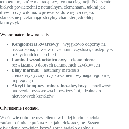
temperatury, które nie tracą przy tym na elegancji. Połączenie
białych powierzchni z naturalnymi elementami, takimi jak
drewno czy wiklina, wprowadza do wnętrza ciepło,
skutecznie przełamując sterylny charakter jednolitej
kolorystyki.
Wybór materiałów na blaty
Konglomerat kwarcowy
– wyjątkowo odporny na
uszkodzenia, łatwy w utrzymaniu czystości, dostępny w
różnych odcieniach bieli
Laminat wysokociśnieniowy
– ekonomiczne
rozwiązanie o dobrych parametrach użytkowych
Biały marmur
– naturalny materiał z
charakterystycznym żyłkowaniem, wymaga regularnej
impregnacji
Akryl i kompozyt mineralno-akrylowy
– możliwość
tworzenia bezszwowych powierzchni, idealne do
nietypowych kształtów
Oświetlenie i dodatki
Właściwie dobrane oświetlenie w białej kuchni spełnia
zarówno funkcje praktyczne, jak i dekoracyjne. System
oświetlenia powinien łączyć górne światło ogólne z