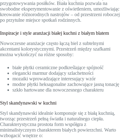
przygotowywania posiłków. Biała kuchnia pozwala na
swobodne eksperymentowanie z oświetleniem, umożliwiając
kreowanie różnorodnych nastrojów – od przestrzeni roboczej
po przytulne miejsce spotkań rodzinnych.
Inspiracje i style aranżacji białej kuchni z białym blatem
Nowoczesne aranżacje często łączą biel z subtelnymi
akcentami kolorystycznymi. Przestrzeń między szafkami
można wykończyć na różne sposoby:
białe płytki ceramiczne podkreślające spójność
elegancki marmur dodający szlachetności
mozaiki wprowadzające interesujący wzór
modne płytki heksagonalne zachowujące jasną tonację
szkło hartowane dla nowoczesnego charakteru
Styl skandynawski w kuchni
Styl skandynawski idealnie komponuje się z białą kuchnią,
tworząc przestrzeń pełną światła i naturalnego ciepła.
Charakterystyczna prostota form współgra z
minimalistycznym charakterem białych powierzchni. Warto
wzbogacić wnętrze o: