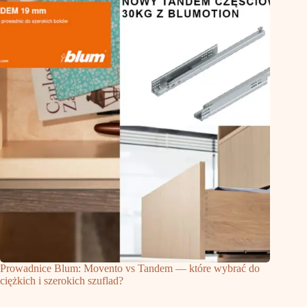
Prowadnice Blum: Movento vs Tandem — które wybrać do
ciężkich i szerokich szuflad?