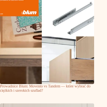
Prowadnice Blum: Movento vs Tandem — które wybrać do
ciężkich i szerokich szuflad?