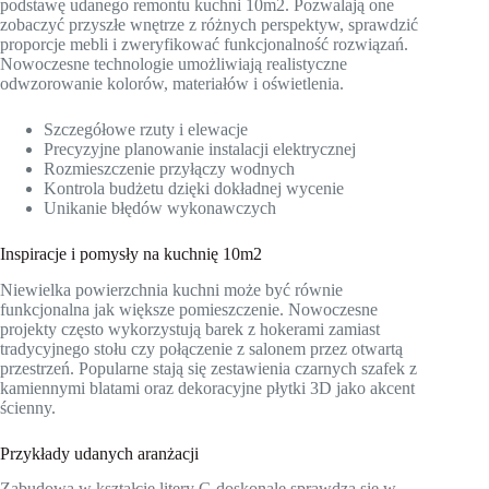
podstawę udanego remontu kuchni 10m2. Pozwalają one
zobaczyć przyszłe wnętrze z różnych perspektyw, sprawdzić
proporcje mebli i zweryfikować funkcjonalność rozwiązań.
Nowoczesne technologie umożliwiają realistyczne
odwzorowanie kolorów, materiałów i oświetlenia.
Szczegółowe rzuty i elewacje
Precyzyjne planowanie instalacji elektrycznej
Rozmieszczenie przyłączy wodnych
Kontrola budżetu dzięki dokładnej wycenie
Unikanie błędów wykonawczych
Inspiracje i pomysły na kuchnię 10m2
Niewielka powierzchnia kuchni może być równie
funkcjonalna jak większe pomieszczenie. Nowoczesne
projekty często wykorzystują barek z hokerami zamiast
tradycyjnego stołu czy połączenie z salonem przez otwartą
przestrzeń. Popularne stają się zestawienia czarnych szafek z
kamiennymi blatami oraz dekoracyjne płytki 3D jako akcent
ścienny.
Przykłady udanych aranżacji
Zabudowa w kształcie litery G doskonale sprawdza się w