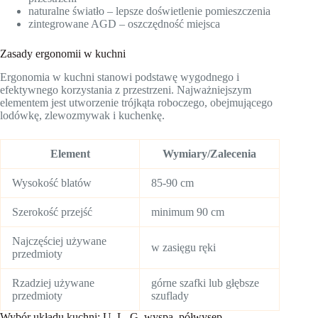
naturalne światło – lepsze doświetlenie pomieszczenia
zintegrowane AGD – oszczędność miejsca
Zasady ergonomii w kuchni
Ergonomia w kuchni stanowi podstawę wygodnego i
efektywnego korzystania z przestrzeni. Najważniejszym
elementem jest utworzenie trójkąta roboczego, obejmującego
lodówkę, zlewozmywak i kuchenkę.
Element
Wymiary/Zalecenia
Wysokość blatów
85-90 cm
Szerokość przejść
minimum 90 cm
Najczęściej używane
w zasięgu ręki
przedmioty
Rzadziej używane
górne szafki lub głębsze
przedmioty
szuflady
Wybór układu kuchni: U, L, G, wyspa, półwysep