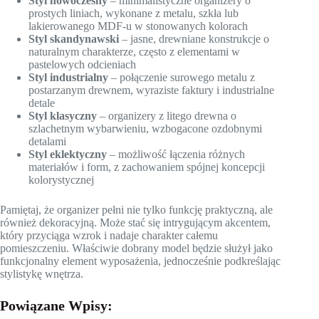
Styl nowoczesny
– minimalistyczne organizery o
prostych liniach, wykonane z metalu, szkła lub
lakierowanego MDF-u w stonowanych kolorach
Styl skandynawski
– jasne, drewniane konstrukcje o
naturalnym charakterze, często z elementami w
pastelowych odcieniach
Styl industrialny
– połączenie surowego metalu z
postarzanym drewnem, wyraziste faktury i industrialne
detale
Styl klasyczny
– organizery z litego drewna o
szlachetnym wybarwieniu, wzbogacone ozdobnymi
detalami
Styl eklektyczny
– możliwość łączenia różnych
materiałów i form, z zachowaniem spójnej koncepcji
kolorystycznej
Pamiętaj, że organizer pełni nie tylko funkcję praktyczną, ale
również dekoracyjną. Może stać się intrygującym akcentem,
który przyciąga wzrok i nadaje charakter całemu
pomieszczeniu. Właściwie dobrany model będzie służył jako
funkcjonalny element wyposażenia, jednocześnie podkreślając
stylistykę wnętrza.
Powiązane Wpisy: