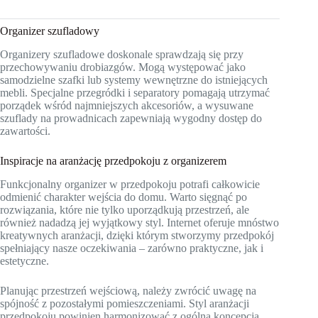
Organizer szufladowy
Organizery szufladowe doskonale sprawdzają się przy
przechowywaniu drobiazgów. Mogą występować jako
samodzielne szafki lub systemy wewnętrzne do istniejących
mebli. Specjalne przegródki i separatory pomagają utrzymać
porządek wśród najmniejszych akcesoriów, a wysuwane
szuflady na prowadnicach zapewniają wygodny dostęp do
zawartości.
Inspiracje na aranżację przedpokoju z organizerem
Funkcjonalny organizer w przedpokoju potrafi całkowicie
odmienić charakter wejścia do domu. Warto sięgnąć po
rozwiązania, które nie tylko uporządkują przestrzeń, ale
również nadadzą jej wyjątkowy styl. Internet oferuje mnóstwo
kreatywnych aranżacji, dzięki którym stworzymy przedpokój
spełniający nasze oczekiwania – zarówno praktyczne, jak i
estetyczne.
Planując przestrzeń wejściową, należy zwrócić uwagę na
spójność z pozostałymi pomieszczeniami. Styl aranżacji
przedpokoju powinien harmonizować z ogólną koncepcją