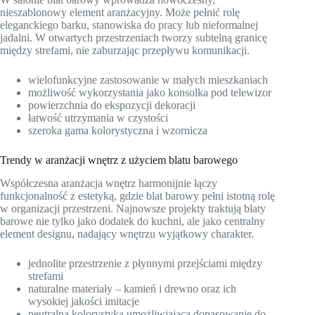
nieszablonowy element aranżacyjny. Może pełnić rolę
eleganckiego barku, stanowiska do pracy lub nieformalnej
jadalni. W otwartych przestrzeniach tworzy subtelną granicę
między strefami, nie zaburzając przepływu komunikacji.
wielofunkcyjne zastosowanie w małych mieszkaniach
możliwość wykorzystania jako konsolka pod telewizor
powierzchnia do ekspozycji dekoracji
łatwość utrzymania w czystości
szeroka gama kolorystyczna i wzornicza
Trendy w aranżacji wnętrz z użyciem blatu barowego
Współczesna aranżacja wnętrz harmonijnie łączy
funkcjonalność z estetyką, gdzie blat barowy pełni istotną rolę
w organizacji przestrzeni. Najnowsze projekty traktują blaty
barowe nie tylko jako dodatek do kuchni, ale jako centralny
element designu, nadający wnętrzu wyjątkowy charakter.
jednolite przestrzenie z płynnymi przejściami między
strefami
naturalne materiały – kamień i drewno oraz ich
wysokiej jakości imitacje
neutralna kolorystyka umożliwiająca dopasowanie do