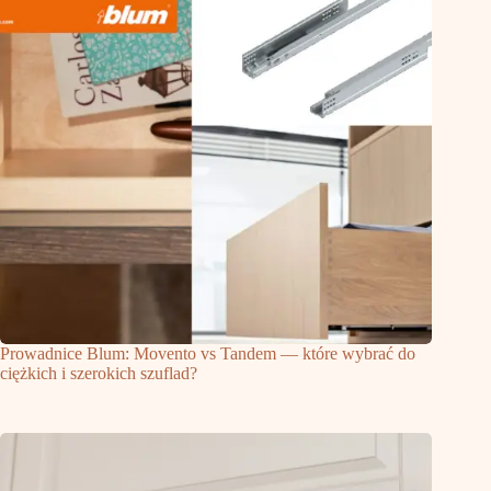
Prowadnice Blum: Movento vs Tandem — które wybrać do
ciężkich i szerokich szuflad?