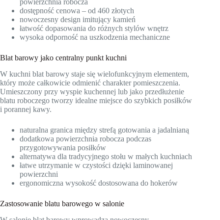
powierzchnia robocza
dostępność cenowa – od 460 złotych
nowoczesny design imitujący kamień
łatwość dopasowania do różnych stylów wnętrz
wysoka odporność na uszkodzenia mechaniczne
Blat barowy jako centralny punkt kuchni
W kuchni blat barowy staje się wielofunkcyjnym elementem,
który może całkowicie odmienić charakter pomieszczenia.
Umieszczony przy wyspie kuchennej lub jako przedłużenie
blatu roboczego tworzy idealne miejsce do szybkich posiłków
i porannej kawy.
naturalna granica między strefą gotowania a jadalnianą
dodatkowa powierzchnia robocza podczas
przygotowywania posiłków
alternatywa dla tradycyjnego stołu w małych kuchniach
łatwe utrzymanie w czystości dzięki laminowanej
powierzchni
ergonomiczna wysokość dostosowana do hokerów
Zastosowanie blatu barowego w salonie
W salonie blat barowy wprowadza nowoczesny,