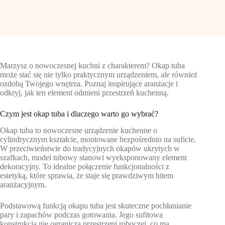
Marzysz o nowoczesnej kuchni z charakterem? Okap tuba
może stać się nie tylko praktycznym urządzeniem, ale również
ozdobą Twojego wnętrza. Poznaj inspirujące aranżacje i
odkryj, jak ten element odmieni przestrzeń kuchenną.
Czym jest okap tuba i dlaczego warto go wybrać?
Okap tuba to nowoczesne urządzenie kuchenne o
cylindrycznym kształcie, montowane bezpośrednio na suficie.
W przeciwieństwie do tradycyjnych okapów ukrytych w
szafkach, model tubowy stanowi wyeksponowany element
dekoracyjny. To idealne połączenie funkcjonalności z
estetyką, które sprawia, że staje się prawdziwym hitem
aranżacyjnym.
Podstawową funkcją okapu tuba jest skuteczne pochłanianie
pary i zapachów podczas gotowania. Jego sufitowa
konstrukcja nie ogranicza przestrzeni roboczej, co ma