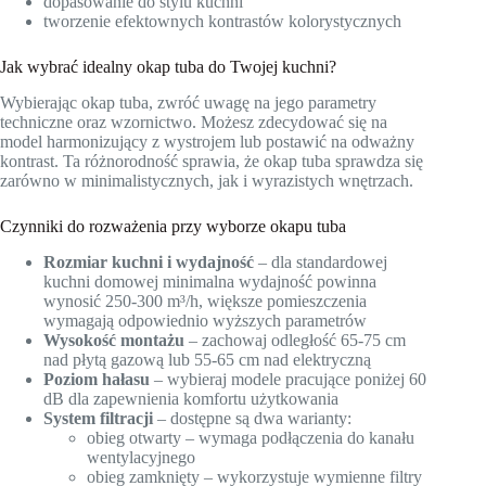
dopasowanie do stylu kuchni
tworzenie efektownych kontrastów kolorystycznych
Jak wybrać idealny okap tuba do Twojej kuchni?
Wybierając okap tuba, zwróć uwagę na jego parametry
techniczne oraz wzornictwo. Możesz zdecydować się na
model harmonizujący z wystrojem lub postawić na odważny
kontrast. Ta różnorodność sprawia, że okap tuba sprawdza się
zarówno w minimalistycznych, jak i wyrazistych wnętrzach.
Czynniki do rozważenia przy wyborze okapu tuba
Rozmiar kuchni i wydajność
– dla standardowej
kuchni domowej minimalna wydajność powinna
wynosić 250-300 m³/h, większe pomieszczenia
wymagają odpowiednio wyższych parametrów
Wysokość montażu
– zachowaj odległość 65-75 cm
nad płytą gazową lub 55-65 cm nad elektryczną
Poziom hałasu
– wybieraj modele pracujące poniżej 60
dB dla zapewnienia komfortu użytkowania
System filtracji
– dostępne są dwa warianty:
obieg otwarty – wymaga podłączenia do kanału
wentylacyjnego
obieg zamknięty – wykorzystuje wymienne filtry