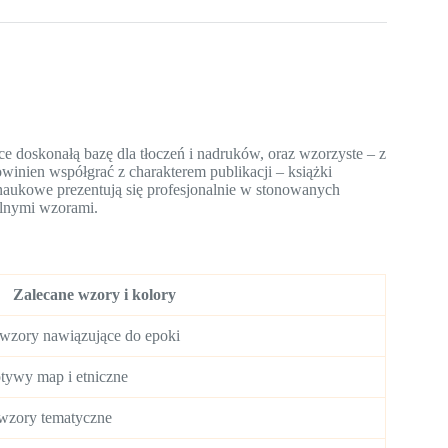
 doskonałą bazę dla tłoczeń i nadruków, oraz wzorzyste – z
nien współgrać z charakterem publikacji – książki
 naukowe prezentują się profesjonalnie w stonowanych
alnymi wzorami.
Zalecane wzory i kolory
 wzory nawiązujące do epoki
otywy map i etniczne
 wzory tematyczne