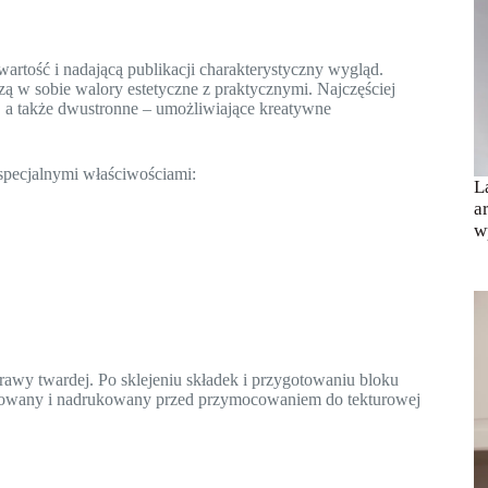
artość i nadającą publikacji charakterystyczny wygląd.
zą w sobie walory estetyczne z praktycznymi. Najczęściej
e, a także dwustronne – umożliwiające kreatywne
specjalnymi właściwościami:
L
a
w
awy twardej. Po sklejeniu składek i przygotowaniu bloku
minowany i nadrukowany przed przymocowaniem do tekturowej