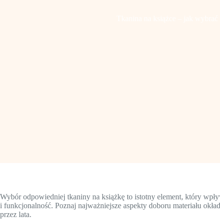
Tkanina na książce – jak wybrać 
Wybór odpowiedniej tkaniny na książkę to istotny element, który wpły
i funkcjonalność. Poznaj najważniejsze aspekty doboru materiału okła
przez lata.