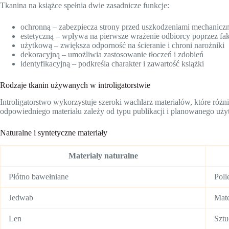
Tkanina na książce spełnia dwie zasadnicze funkcje:
ochronną – zabezpiecza strony przed uszkodzeniami mechaniczn
estetyczną – wpływa na pierwsze wrażenie odbiorcy poprzez fak
użytkową – zwiększa odporność na ścieranie i chroni narożniki
dekoracyjną – umożliwia zastosowanie tłoczeń i zdobień
identyfikacyjną – podkreśla charakter i zawartość książki
Rodzaje tkanin używanych w introligatorstwie
Introligatorstwo wykorzystuje szeroki wachlarz materiałów, które róż
odpowiedniego materiału zależy od typu publikacji i planowanego uży
Naturalne i syntetyczne materiały
Materiały naturalne
Płótno bawełniane
Poli
Jedwab
Mate
Len
Sztu