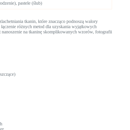
dzenie), pastele (ślub)
lachetniania tkanin, które znacząco podnoszą walory
ię łączenie różnych metod dla uzyskania wyjątkowych
 nanoszenie na tkaninę skomplikowanych wzorów, fotografii
szczące)
ch
ter