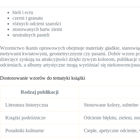
bieli i ecru
czerni i granatu
różnych odcieni szarości
stonowanych barw ziemi
neutralnych pasteli
Wzornictwo tkanin oprawowych obejmuje materiały gładkie, stanowiące
motywami kwiatowymi, geometrycznymi czy pasami. Dobór wzoru powi
dziecięce zyskują na atrakcyjności dzięki żywym kolorom, publikacje
odcieniach, a albumy artystyczne mogą wyróżniać się niekonwencjon
Dostosowanie wzorów do tematyki książki
Rodzaj publikacji
Literatura historyczna
Stonowane kolory, subtelne
Książki podróżnicze
Odcienie błękitu, zieleni, m
Poradniki kulinarne
Ciepłe, apetyczne odcienie,