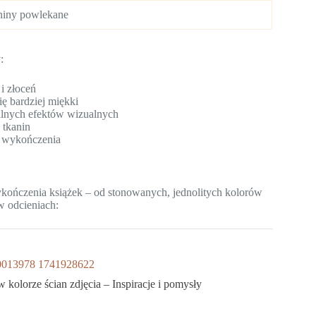
niny powlekane
:
i złoceń
ię bardziej miękki
jalnych efektów wizualnych
 tkanin
i wykończenia
wykończenia książek – od stonowanych, jednolitych kolorów
w odcieniach:
w kolorze ścian zdjęcia – Inspiracje i pomysły