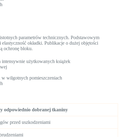
ch
 istotnych parametrów technicznych. Podstawowym
elastyczność okładki. Publikacje o dużej objętości
ą ochronę bloku.
la intensywnie użytkowanych książek
awej
h w wilgotnych pomieszczeniach
ch
ty odpowiednio dobranej tkaniny
ogów przed uszkodzeniami
abrudzeniami