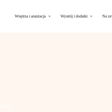
Wnętrza i aranżacja
Wystrój i dodatki
Na ze
koracje