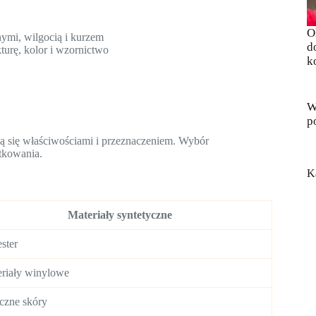
O
ymi, wilgocią i kurzem
d
turę, kolor i wzornictwo
k
W
p
nią się właściwościami i przeznaczeniem. Wybór
tkowania.
K
Materiały syntetyczne
ester
riały winylowe
czne skóry