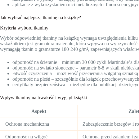
aplikacje z wykorzystaniem nici metalicznych i fluorescencyjny
Jak wybrać najlepszą tkaninę na książkę?
Kryteria wyboru tkaniny
Wybór odpowiedniej tkaniny na książkę wymaga uwzględnienia kilku
wskaźnikiem jest gramatura materiału, która wpływa na wytrzymałość i 
wymagają tkanin o gramaturze 180-240 g/m², zapewniających właściw
odporność na ścieranie – minimum 30 000 cykli Martindale’a d
odporność na światło słoneczne – parametr 6-8 w skali niebiesk
łatwość czyszczenia – możliwość przecierania wilgotną szmatką
odporność na pleśń – szczególnie dla książek przechowywanyc
certyfikaty bezpieczeństwa – niezbędne dla publikacji dziecięcy
Wpływ tkaniny na trwałość i wygląd książki
Aspekt
Zale
Ochrona mechaniczna
Zabezpieczenie brzegów i r
Odporność na wilgoć
Ochrona przed zalaniem i z