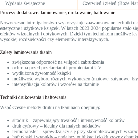
Wydania świąteczne
Czerwień i zieleń (Boże Naro
Procesy dodatkowe: laminowanie, drukowanie, haftowanie
Nowoczesne introligatorstwo wykorzystuje zaawansowane techniki usz
estetyczne i użytkowe książek. W latach 2023-2024 popularne stało s
efektów wizualnych i dotykowych. Dzięki tym technikom możliwe jest
wysokiej rozdzielczości czy elementów interaktywnych.
Zalety laminowania tkanin
zwiększona odporność na wilgoć i zabrudzenia
ochrona przed przetarciami i promieniami UV
wydłużona żywotność książki
możliwość wyboru różnych wykończeń (matowe, satynowe, bły
intensyfikacja kolorów i wzorów na tkaninie
Techniki drukowania i haftowania
Współczesne metody druku na tkaninach obejmują:
sitodruk – zapewniający trwałość i intensywność kolorów
druk cyfrowy – idealny dla małych nakładów
termotransfer – sprawdzający się przy skomplikowanych wzora
haft płaski i wypukły – nadający publikacji ekskluzywny charak