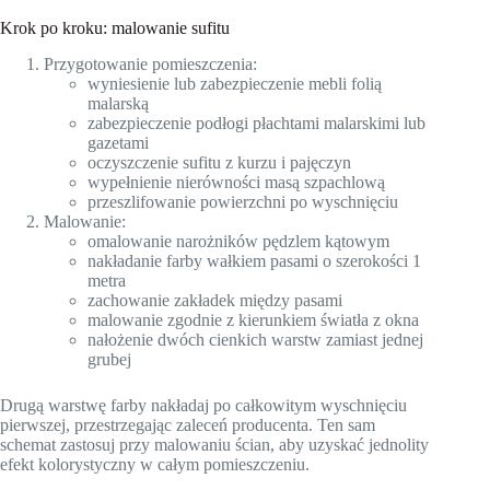
Krok po kroku: malowanie sufitu
Przygotowanie pomieszczenia:
wyniesienie lub zabezpieczenie mebli folią
malarską
zabezpieczenie podłogi płachtami malarskimi lub
gazetami
oczyszczenie sufitu z kurzu i pajęczyn
wypełnienie nierówności masą szpachlową
przeszlifowanie powierzchni po wyschnięciu
Malowanie:
omalowanie narożników pędzlem kątowym
nakładanie farby wałkiem pasami o szerokości 1
metra
zachowanie zakładek między pasami
malowanie zgodnie z kierunkiem światła z okna
nałożenie dwóch cienkich warstw zamiast jednej
grubej
Drugą warstwę farby nakładaj po całkowitym wyschnięciu
pierwszej, przestrzegając zaleceń producenta. Ten sam
schemat zastosuj przy malowaniu ścian, aby uzyskać jednolity
efekt kolorystyczny w całym pomieszczeniu.