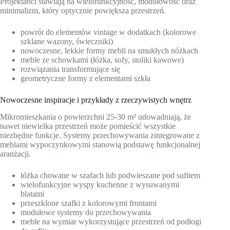
Projektanci stawiają na wielofunkcyjność, modułowość oraz
minimalizm, który optycznie powiększa przestrzeń.
powrót do elementów vintage w dodatkach (kolorowe
szklane wazony, świeczniki)
nowoczesne, lekkie formy mebli na smukłych nóżkach
meble ze schowkami (łóżka, sofy, stoliki kawowe)
rozwiązania transformujące się
geometryczne formy z elementami szkła
Nowoczesne inspiracje i przykłady z rzeczywistych wnętrz
Mikromieszkania o powierzchni 25-30 m² udowadniają, że
nawet niewielka przestrzeń może pomieścić wszystkie
niezbędne funkcje. Systemy przechowywania zintegrowane z
meblami wypoczynkowymi stanowią podstawę funkcjonalnej
aranżacji.
łóżka chowane w szafach lub podwieszane pod sufitem
wielofunkcyjne wyspy kuchenne z wysuwanymi
blatami
przeszklone szafki z kolorowymi frontami
modułowe systemy do przechowywania
meble na wymiar wykorzystujące przestrzeń od podłogi