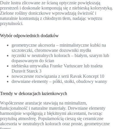
Duże lustra zlicowane ze ścianą optycznie powiększają
przestrzeń i doskonale komponują się z niebieską kolorystyką.
Zielone rośliny doniczkowe wprowadzają świeżość i
naturalnie kontrastują z chłodnym tłem, nadając wnętrzu
przytulności.
Wybór odpowiednich dodatków
geometryczne akcesoria – minimalistyczne kubki na
szczoteczki, chromowane dozowniki mydła
ręczniki w neutralnych kolorach – białym, szarym lub
dopasowanym do ścian
niebieska umywalka Franke Variuscare lub toaleta
Duravit Starck 3
nowoczesne rozwiązania z serii Ravak Koncept 10
drewniane elementy – półki, stołki, obudowy wanny
Trendy w dekoracjach łazienkowych
Współczesne aranżacje stawiają na minimalizm,
funkcjonalność i naturalne materiały. Drewniane elementy
harmonijnie współgrają z błękitnymi akcentami, tworząc
przytulną atmosferę. Popularnością cieszą się ceramiczne
akcesoria w neutralnych kolorach oraz proste, geometryczne
formy.