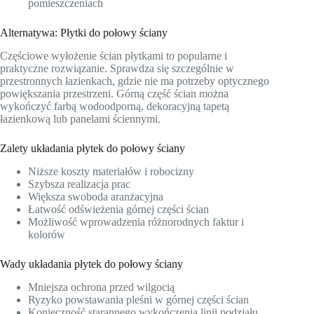
pomieszczeniach
Alternatywa: Płytki do połowy ściany
Częściowe wyłożenie ścian płytkami to popularne i
praktyczne rozwiązanie. Sprawdza się szczególnie w
przestronnych łazienkach, gdzie nie ma potrzeby optycznego
powiększania przestrzeni. Górną część ścian można
wykończyć farbą wodoodporną, dekoracyjną tapetą
łazienkową lub panelami ściennymi.
Zalety układania płytek do połowy ściany
Niższe koszty materiałów i robocizny
Szybsza realizacja prac
Większa swoboda aranżacyjna
Łatwość odświeżenia górnej części ścian
Możliwość wprowadzenia różnorodnych faktur i
kolorów
Wady układania płytek do połowy ściany
Mniejsza ochrona przed wilgocią
Ryzyko powstawania pleśni w górnej części ścian
Konieczność starannego wykończenia linii podziału