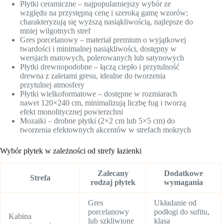
Płytki ceramiczne – najpopularniejszy wybór ze
względu na przystępną cenę i szeroką gamę wzorów;
charakteryzują się wyższą nasiąkliwością, najlepsze do
mniej wilgotnych stref
Gres porcelanowy – materiał premium o wyjątkowej
twardości i minimalnej nasiąkliwości, dostępny w
wersjach matowych, polerowanych lub satynowych
Płytki drewnopodobne – łączą ciepło i przytulność
drewna z zaletami gresu, idealne do tworzenia
przytulnej atmosfery
Płytki wielkoformatowe – dostępne w rozmiarach
nawet 120×240 cm, minimalizują liczbę fug i tworzą
efekt monolitycznej powierzchni
Mozaiki – drobne płytki (2×2 cm lub 5×5 cm) do
tworzenia efektownych akcentów w strefach mokrych
Wybór płytek w zależności od strefy łazienki
Zalecany
Dodatkowe
Strefa
rodzaj płytek
wymagania
Gres
Układanie od
porcelanowy
podłogi do sufitu,
Kabina
lub szkliwione
klasa