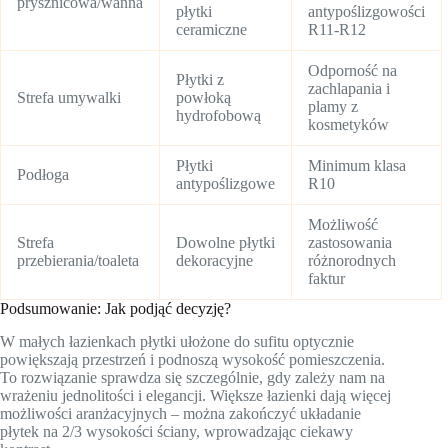
prysznicowa/wanna
płytki
antypoślizgowości
ceramiczne
R11-R12
Odporność na
Płytki z
zachlapania i
Strefa umywalki
powłoką
plamy z
hydrofobową
kosmetyków
Płytki
Minimum klasa
Podłoga
antypoślizgowe
R10
Możliwość
Strefa
Dowolne płytki
zastosowania
przebierania/toaleta
dekoracyjne
różnorodnych
faktur
Podsumowanie: Jak podjąć decyzję?
W małych łazienkach płytki ułożone do sufitu optycznie
powiększają przestrzeń i podnoszą wysokość pomieszczenia.
To rozwiązanie sprawdza się szczególnie, gdy zależy nam na
wrażeniu jednolitości i elegancji. Większe łazienki dają więcej
możliwości aranżacyjnych – można zakończyć układanie
płytek na 2/3 wysokości ściany, wprowadzając ciekawy