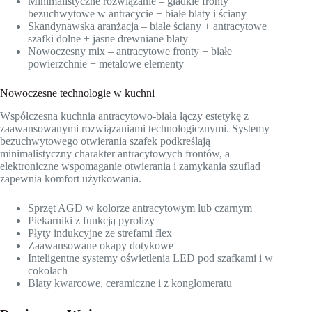
Minimalistyczne rozwiązanie – gładkie fronty
bezuchwytowe w antracycie + białe blaty i ściany
Skandynawska aranżacja – białe ściany + antracytowe
szafki dolne + jasne drewniane blaty
Nowoczesny mix – antracytowe fronty + białe
powierzchnie + metalowe elementy
Nowoczesne technologie w kuchni
Współczesna kuchnia antracytowo-biała łączy estetykę z
zaawansowanymi rozwiązaniami technologicznymi. Systemy
bezuchwytowego otwierania szafek podkreślają
minimalistyczny charakter antracytowych frontów, a
elektroniczne wspomaganie otwierania i zamykania szuflad
zapewnia komfort użytkowania.
Sprzęt AGD w kolorze antracytowym lub czarnym
Piekarniki z funkcją pyrolizy
Płyty indukcyjne ze strefami flex
Zaawansowane okapy dotykowe
Inteligentne systemy oświetlenia LED pod szafkami i w
cokołach
Blaty kwarcowe, ceramiczne i z konglomeratu