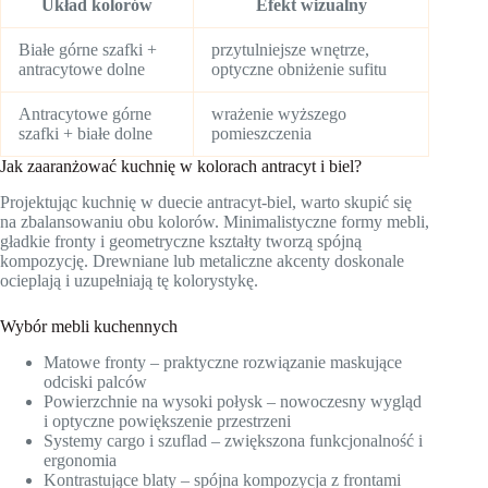
Układ kolorów
Efekt wizualny
Białe górne szafki +
przytulniejsze wnętrze,
antracytowe dolne
optyczne obniżenie sufitu
Antracytowe górne
wrażenie wyższego
szafki + białe dolne
pomieszczenia
Jak zaaranżować kuchnię w kolorach antracyt i biel?
Projektując kuchnię w duecie antracyt-biel, warto skupić się
na zbalansowaniu obu kolorów. Minimalistyczne formy mebli,
gładkie fronty i geometryczne kształty tworzą spójną
kompozycję. Drewniane lub metaliczne akcenty doskonale
ocieplają i uzupełniają tę kolorystykę.
Wybór mebli kuchennych
Matowe fronty – praktyczne rozwiązanie maskujące
odciski palców
Powierzchnie na wysoki połysk – nowoczesny wygląd
i optyczne powiększenie przestrzeni
Systemy cargo i szuflad – zwiększona funkcjonalność i
ergonomia
Kontrastujące blaty – spójna kompozycja z frontami