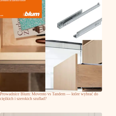
Prowadnice Blum: Movento vs Tandem — które wybrać do
ciężkich i szerokich szuflad?