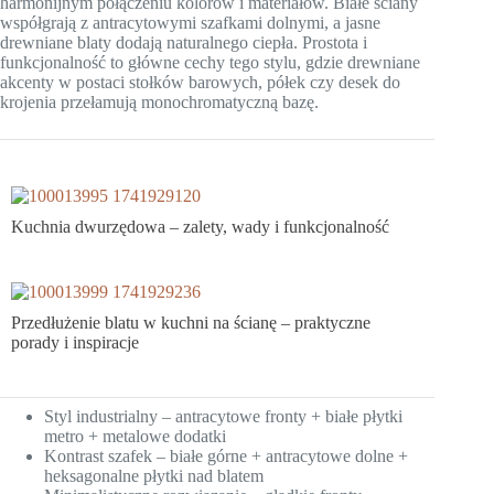
harmonijnym połączeniu kolorów i materiałów. Białe ściany
współgrają z antracytowymi szafkami dolnymi, a jasne
drewniane blaty dodają naturalnego ciepła. Prostota i
funkcjonalność to główne cechy tego stylu, gdzie drewniane
akcenty w postaci stołków barowych, półek czy desek do
krojenia przełamują monochromatyczną bazę.
Kuchnia dwurzędowa – zalety, wady i funkcjonalność
Przedłużenie blatu w kuchni na ścianę – praktyczne
porady i inspiracje
Styl industrialny – antracytowe fronty + białe płytki
metro + metalowe dodatki
Kontrast szafek – białe górne + antracytowe dolne +
heksagonalne płytki nad blatem