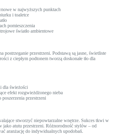
szynowe w najwyższych punktach
iurku i toaletce
atło
ach pomieszczenia
strojowe światło ambientowe
ostrzeganie przestrzeni. Podstawą są jasne, świetliste
zarości z ciepłym podtonem tworzą doskonałe tło dla
i dla świeżości
rzące efekt rozgwieżdżonego nieba
 poszerzenia przestrzeni
alające stworzyć niepowtarzalne wnętrze. Sukces tkwi w
 jako atutu przestrzeni. Różnorodność stylów – od
wać aranżację do indywidualnych upodobań.