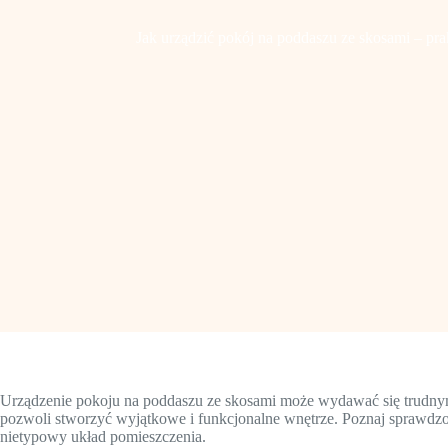
Jak urządzić pokój na poddaszu ze skosami – prak
Urządzenie pokoju na poddaszu ze skosami może wydawać się trudnym
pozwoli stworzyć wyjątkowe i funkcjonalne wnętrze. Poznaj sprawdz
nietypowy układ pomieszczenia.