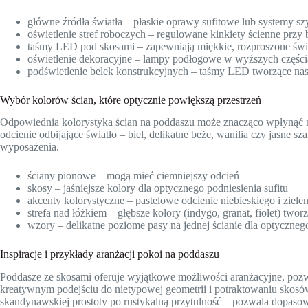
główne źródła światła – płaskie oprawy sufitowe lub systemy 
oświetlenie stref roboczych – regulowane kinkiety ścienne przy b
taśmy LED pod skosami – zapewniają miękkie, rozproszone świ
oświetlenie dekoracyjne – lampy podłogowe w wyższych części
podświetlenie belek konstrukcyjnych – taśmy LED tworzące na
Wybór kolorów ścian, które optycznie powiększą przestrzeń
Odpowiednia kolorystyka ścian na poddaszu może znacząco wpłynąć na p
odcienie odbijające światło – biel, delikatne beże, wanilia czy jasne s
wyposażenia.
ściany pionowe – mogą mieć ciemniejszy odcień
skosy – jaśniejsze kolory dla optycznego podniesienia sufitu
akcenty kolorystyczne – pastelowe odcienie niebieskiego i zielen
strefa nad łóżkiem – głębsze kolory (indygo, granat, fiolet) two
wzory – delikatne poziome pasy na jednej ścianie dla optycznego
Inspiracje i przykłady aranżacji pokoi na poddaszu
Poddasze ze skosami oferuje wyjątkowe możliwości aranżacyjne, pozw
kreatywnym podejściu do nietypowej geometrii i potraktowaniu skosów
skandynawskiej prostoty po rustykalną przytulność – pozwala dopaso