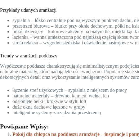
Przykłady udanych aranżacji
sypialnia – łóżko centralnie pod najwyższym punktem dachu, ni
przestrzeń biurowa – biurko przy oknie dachowym, półki na ksi
pokój dziecięcy – kolorowe akcenty na białym tle, miękki kąci
łazienka – wanna umieszczona pod najniższą częścią skosu twor
strefa relaksu – wygodne siedziska i oświetlenie nastrojowe w n
Trendy w aranżacji poddaszy
Współczesne poddasza charakteryzują się minimalistycznym podejściem 
naturalne materiały, które nadają lekkości wnętrzom. Popularne staje
dekoracyjnych detali oraz wykorzystanie inteligentnych systemów zarz
łączenie stref użytkowych – sypialnia z miejscem do pracy
naturalne materiały – drewno, kamień, wełna, len
odsłonięte belki i krokwie w stylu loft
duże okna dachowe łączone w grupy
inteligentne systemy zarządzania przestrzenią
Powiązane Wpisy:
Pokój dla chłopca na poddaszu aranżacje – inspiracje i pom