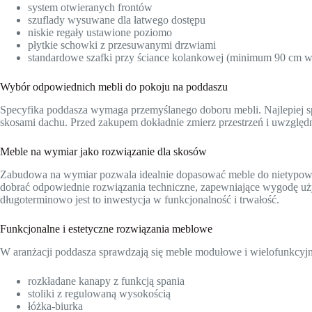
system otwieranych frontów
szuflady wysuwane dla łatwego dostępu
niskie regały ustawione poziomo
płytkie schowki z przesuwanymi drzwiami
standardowe szafki przy ściance kolankowej (minimum 90 cm w
Wybór odpowiednich mebli do pokoju na poddaszu
Specyfika poddasza wymaga przemyślanego doboru mebli. Najlepiej spra
skosami dachu. Przed zakupem dokładnie zmierz przestrzeń i uwzględn
Meble na wymiar jako rozwiązanie dla skosów
Zabudowa na wymiar pozwala idealnie dopasować meble do nietypowej
dobrać odpowiednie rozwiązania techniczne, zapewniające wygodę uż
długoterminowo jest to inwestycja w funkcjonalność i trwałość.
Funkcjonalne i estetyczne rozwiązania meblowe
W aranżacji poddasza sprawdzają się meble modułowe i wielofunkcyjn
rozkładane kanapy z funkcją spania
stoliki z regulowaną wysokością
łóżka-biurka