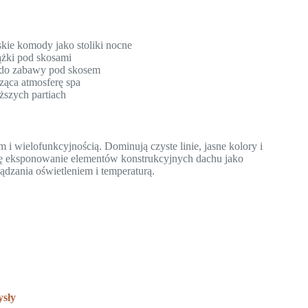
skie komody jako stoliki nocne
ążki pod skosami
k do zabawy pod skosem
ząca atmosferę spa
iższych partiach
i wielofunkcyjnością. Dominują czyste linie, jasne kolory i
 się eksponowanie elementów konstrukcyjnych dachu jako
ądzania oświetleniem i temperaturą.
ysły