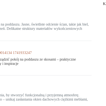
K
a poddaszu. Jasne, świetliste odcienie ścian, takie jak biel,
strzeń. Delikatne struktury materiałów wykończeniowych
rządzić pokój na poddaszu ze skosami – praktyczne
 i inspiracje
a, by stworzyć funkcjonalną i przyjemną atmosferę.
o – unikaj zasłaniania okien dachowych ciężkimi meblami,