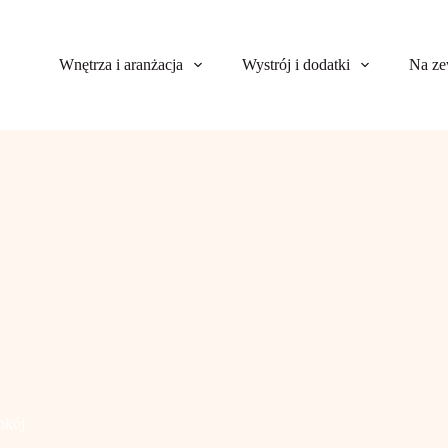
Wnętrza i aranżacja
Wystrój i dodatki
Na ze
okój