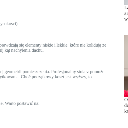
L
a
w
ysokości)
wdzają się elementy niskie i lekkie, które nie kolidują ze
ij kąt nachylenia dachu.
 geometrii pomieszczenia. Profesjonalny stolarz pomoże
ytkowania. Choć początkowy koszt jest wyższy, to
O
e. Warto postawić na:
d
k