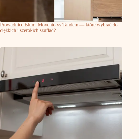
Prowadnice Blum: Movento vs Tandem — które wybrać do
ciężkich i szerokich szuflad?