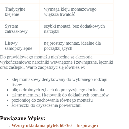
Tradycyjne
wymaga kleju montażowego,
klejenie
większa trwałość
System
szybki montaż, bez dodatkowych
zatrzaskowy
narzędzi
Listwy
najprostszy montaż, idealne dla
samoprzylepne
początkujących
Do prawidłowego montażu niezbędne są akcesoria
wykończeniowe: narożniki wewnętrzne i zewnętrzne, łączniki
oraz zaślepki. Warto zaopatrzyć się również w:
klej montażowy dedykowany do wybranego rodzaju
listew
piłę o drobnych zębach do precyzyjnego docinania
taśmę mierniczą i kątownik do dokładnych pomiarów
poziomicę do zachowania równego montażu
ściereczki do czyszczenia powierzchni
Powiązane Wpisy:
Wzory układania płytek 60×60 – Inspiracje i