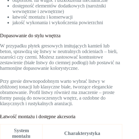
odporność na wilgoć i uszkodzenia mechaniczne
dostępność elementów dodatkowych (narożniki
wewnętrzne i zewnętrzne)
łatwość montażu i konserwacji
jakość wykonania i wykończenia powierzchni
Dopasowanie do stylu wnętrza
W przypadku płytek gresowych imitujących kamień lub
beton, sprawdzą się listwy w neutralnych odcieniach – bieli,
szarości czy czerni. Możesz zastosować kontrastowe
zestawienie (białe listwy do ciemnej podłogi) lub postawić na
harmonijne dopasowanie kolorystyczne.
Przy gresie drewnopodobnym warto wybrać listwy w
zbliżonej tonacji lub klasyczne białe, tworzące eleganckie
obramowanie. Profil listwy również ma znaczenie – proste
formy pasują do nowoczesnych wnętrz, a ozdobne do
klasycznych i rustykalnych aranżacji.
Łatwość montażu i dostępne akcesoria
System
Charakterystyka
montażu