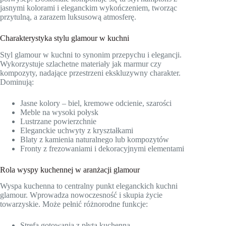
jasnymi kolorami i eleganckim wykończeniem, tworząc
przytulną, a zarazem luksusową atmosferę.
Charakterystyka stylu glamour w kuchni
Styl glamour w kuchni to synonim przepychu i elegancji.
Wykorzystuje szlachetne materiały jak marmur czy
kompozyty, nadające przestrzeni ekskluzywny charakter.
Dominują:
Jasne kolory – biel, kremowe odcienie, szarości
Meble na wysoki połysk
Lustrzane powierzchnie
Eleganckie uchwyty z kryształkami
Blaty z kamienia naturalnego lub kompozytów
Fronty z frezowaniami i dekoracyjnymi elementami
Rola wyspy kuchennej w aranżacji glamour
Wyspa kuchenna to centralny punkt eleganckich kuchni
glamour. Wprowadza nowoczesność i skupia życie
towarzyskie. Może pełnić różnorodne funkcje:
Strefa gotowania z płytą kuchenną