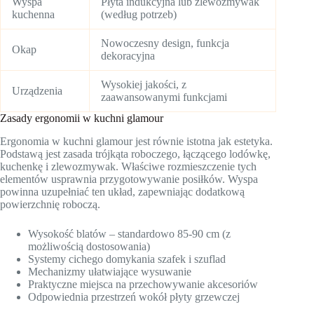
Wyspa
Płyta indukcyjna lub zlewozmywak
kuchenna
(według potrzeb)
Nowoczesny design, funkcja
Okap
dekoracyjna
Wysokiej jakości, z
Urządzenia
zaawansowanymi funkcjami
Zasady ergonomii w kuchni glamour
Ergonomia w kuchni glamour jest równie istotna jak estetyka.
Podstawą jest zasada trójkąta roboczego, łączącego lodówkę,
kuchenkę i zlewozmywak. Właściwe rozmieszczenie tych
elementów usprawnia przygotowywanie posiłków. Wyspa
powinna uzupełniać ten układ, zapewniając dodatkową
powierzchnię roboczą.
Wysokość blatów – standardowo 85-90 cm (z
możliwością dostosowania)
Systemy cichego domykania szafek i szuflad
Mechanizmy ułatwiające wysuwanie
Praktyczne miejsca na przechowywanie akcesoriów
Odpowiednia przestrzeń wokół płyty grzewczej