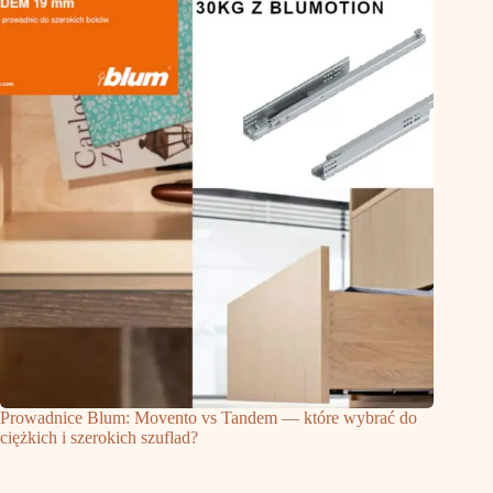
Prowadnice Blum: Movento vs Tandem — które wybrać do
ciężkich i szerokich szuflad?