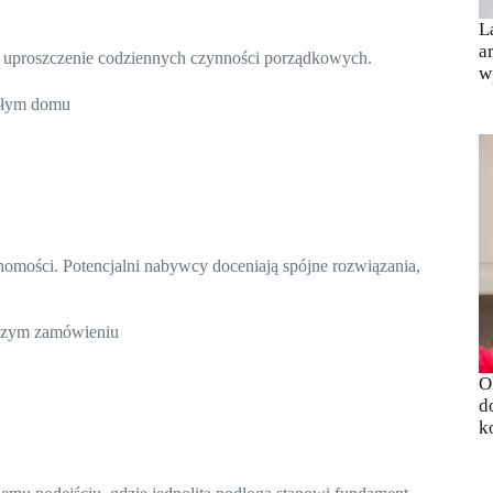
L
a
e uproszczenie codziennych czynności porządkowych.
w
ałym domu
omości. Potencjalni nabywcy doceniają spójne rozwiązania,
szym zamówieniu
O
d
k