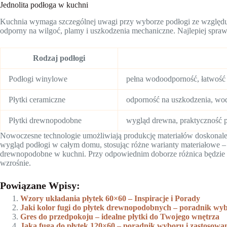
Jednolita podłoga w kuchni
Kuchnia wymaga szczególnej uwagi przy wyborze podłogi ze względu 
odporny na wilgoć, plamy i uszkodzenia mechaniczne. Najlepiej sprawd
Rodzaj podłogi
Podłogi winylowe
pełna wodoodporność, łatwość 
Płytki ceramiczne
odporność na uszkodzenia, wo
Płytki drewnopodobne
wygląd drewna, praktyczność p
Nowoczesne technologie umożliwiają produkcję materiałów doskonale
wygląd podłogi w całym domu, stosując różne warianty materiałowe – n
drewnopodobne w kuchni. Przy odpowiednim doborze różnica będzie p
wzrośnie.
Powiązane Wpisy:
Wzory układania płytek 60×60 – Inspiracje i Porady
Jaki kolor fugi do płytek drewnopodobnych – poradnik wy
Gres do przedpokoju – idealne płytki do Twojego wnętrza
Jaka fuga do płytek 120×60 – poradnik wyboru i zastosowa