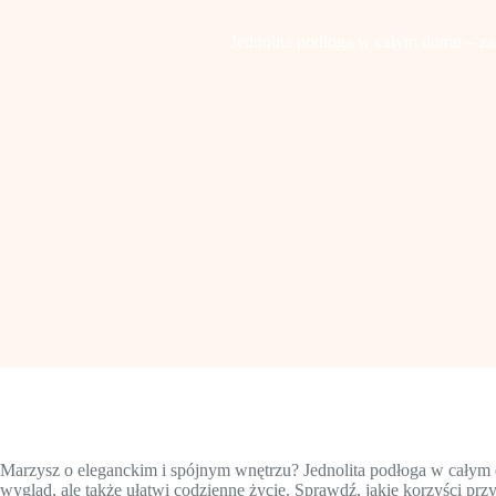
Jednolita podłoga w całym domu – zale
Marzysz o eleganckim i spójnym wnętrzu? Jednolita podłoga w całym 
wygląd, ale także ułatwi codzienne życie. Sprawdź, jakie korzyści prz