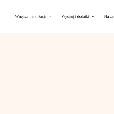
Wnętrza i aranżacja
Wystrój i dodatki
Na ze
dłoga