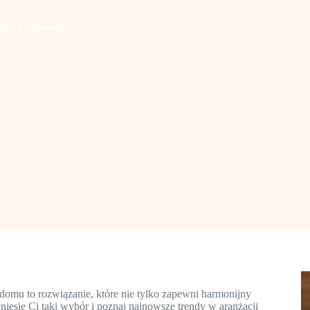
ty i inspiracje
domu to rozwiązanie, które nie tylko zapewni harmonijny
yniesie Ci taki wybór i poznaj najnowsze trendy w aranżacji