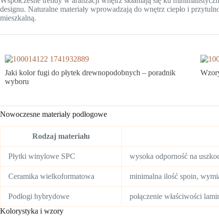
Współczesne trendy w aranżacji wnętrz skłaniają się ku minimalistycz
designu. Naturalne materiały wprowadzają do wnętrz ciepło i przytulno
mieszkalną.
Jaki kolor fugi do płytek drewnopodobnych – poradnik
Wzory
wyboru
Nowoczesne materiały podłogowe
Rodzaj materiału
Płytki winylowe SPC
wysoka odporność na uszkodz
Ceramika wielkoformatowa
minimalna ilość spoin, wym
Podłogi hybrydowe
połączenie właściwości lami
Kolorystyka i wzory