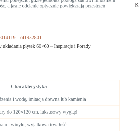
nemu podejściu, gdzie jednolita podłoga stanowi fundament
K
ść, a jasne odcienie optycznie powiększają przestrzeń
 układania płytek 60×60 – Inspiracje i Porady
Charakterystyka
enia i wodę, imitacja drewna lub kamienia
iary do 120×120 cm, luksusowy wygląd
natu i winylu, wyjątkowa trwałość