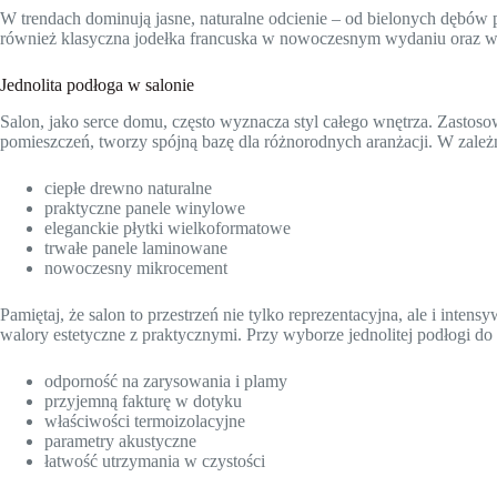
W trendach dominują jasne, naturalne odcienie – od bielonych dębów po
również klasyczna jodełka francuska w nowoczesnym wydaniu oraz wz
Jednolita podłoga w salonie
Salon, jako serce domu, często wyznacza styl całego wnętrza. Zastosow
pomieszczeń, tworzy spójną bazę dla różnorodnych aranżacji. W zależ
ciepłe drewno naturalne
praktyczne panele winylowe
eleganckie płytki wielkoformatowe
trwałe panele laminowane
nowoczesny mikrocement
Pamiętaj, że salon to przestrzeń nie tylko reprezentacyjna, ale i int
walory estetyczne z praktycznymi. Przy wyborze jednolitej podłogi d
odporność na zarysowania i plamy
przyjemną fakturę w dotyku
właściwości termoizolacyjne
parametry akustyczne
łatwość utrzymania w czystości