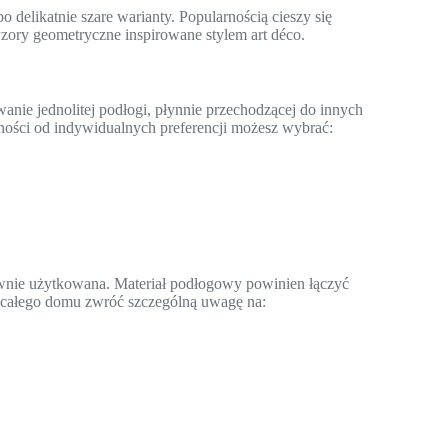
 delikatnie szare warianty. Popularnością cieszy się
ory geometryczne inspirowane stylem art déco.
anie jednolitej podłogi, płynnie przechodzącej do innych
ności od indywidualnych preferencji możesz wybrać:
ensywnie użytkowana. Materiał podłogowy powinien łączyć
o całego domu zwróć szczególną uwagę na: