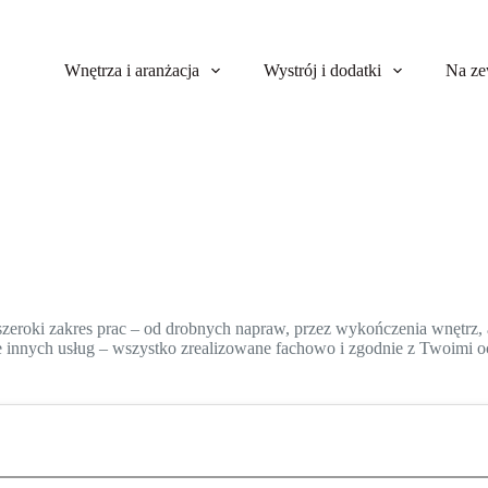
Wnętrza i aranżacja
Wystrój i dodatki
Na ze
szeroki zakres prac – od drobnych napraw, przez wykończenia wnętrz,
ele innych usług – wszystko zrealizowane fachowo i zgodnie z Twoim