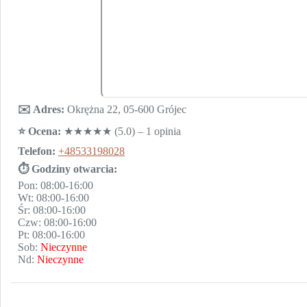
✉️ Adres:
Okrężna 22, 05-600 Grójec
⭐️ Ocena:
★★★★★ (5.0) – 1 opinia
Telefon:
+48533198028
⏱ Godziny otwarcia:
Pon: 08:00-16:00
Wt: 08:00-16:00
Śr: 08:00-16:00
Czw: 08:00-16:00
Pt: 08:00-16:00
Sob:
Nieczynne
Nd:
Nieczynne