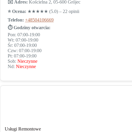
✉️ Adres:
Kościelna 2, 05-600 Grójec
⭐️ Ocena:
★★★★★ (5.0) – 22 opinii
Telefon:
+48504106669
⏱ Godziny otwarcia:
Pon: 07:00-19:00
Wt: 07:00-19:00
Śr: 07:00-19:00
Czw: 07:00-19:00
Pt: 07:00-19:00
Sob:
Nieczynne
Nd:
Nieczynne
Usługi Remontowe