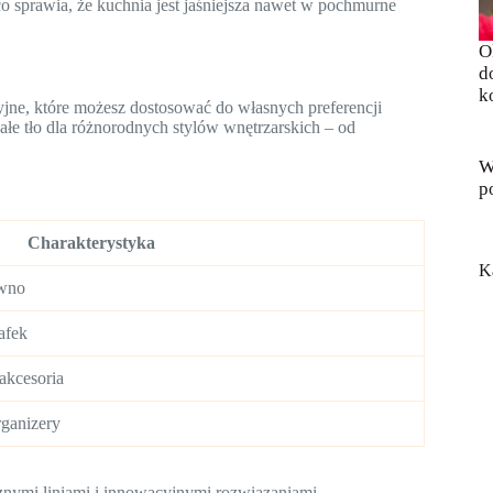
o sprawia, że kuchnia jest jaśniejsza nawet w pochmurne
O
d
k
jne, które możesz dostosować do własnych preferencji
ałe tło dla różnorodnych stylów wnętrzarskich – od
W
p
Charakterystyka
K
ewno
afek
akcesoria
rganizery
nymi liniami i innowacyjnymi rozwiązaniami