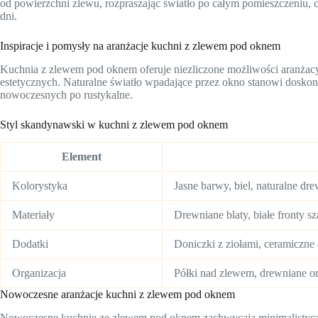
od powierzchni zlewu, rozpraszając światło po całym pomieszczeniu, c
dni.
Inspiracje i pomysły na aranżacje kuchni z zlewem pod oknem
Kuchnia z zlewem pod oknem oferuje niezliczone możliwości aranżacy
estetycznych. Naturalne światło wpadające przez okno stanowi doskon
nowoczesnych po rustykalne.
Styl skandynawski w kuchni z zlewem pod oknem
Element
Kolorystyka
Jasne barwy, biel, naturalne dr
Materiały
Drewniane blaty, białe fronty sz
Dodatki
Doniczki z ziołami, ceramiczne 
Organizacja
Półki nad zlewem, drewniane o
Nowoczesne aranżacje kuchni z zlewem pod oknem
Nowoczesne kuchnie ze zlewem pod oknem zachwycają minimalistycz