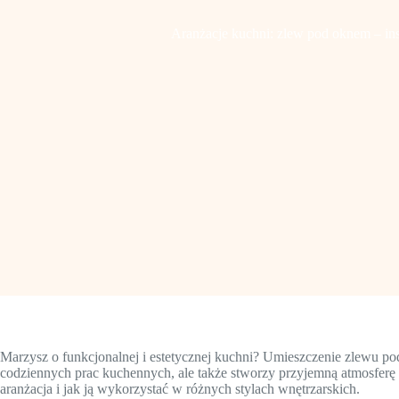
Aranżacje kuchni: zlew pod oknem – ins
Marzysz o funkcjonalnej i estetycznej kuchni? Umieszczenie zlewu po
codziennych prac kuchennych, ale także stworzy przyjemną atmosferę 
aranżacja i jak ją wykorzystać w różnych stylach wnętrzarskich.