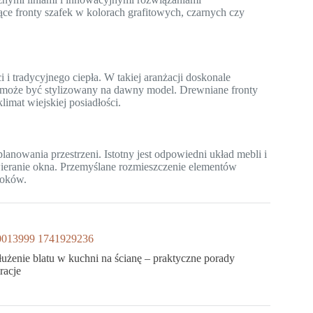
ące fronty szafek w kolorach grafitowych, czarnych czy
i tradycyjnego ciepła. W takiej aranżacji doskonale
 może być stylizowany na dawny model. Drewniane fronty
imat wiejskiej posiadłości.
owania przestrzeni. Istotny jest odpowiedni układ mebli i
ieranie okna. Przemyślane rozmieszczenie elementów
roków.
łużenie blatu w kuchni na ścianę – praktyczne porady
iracje