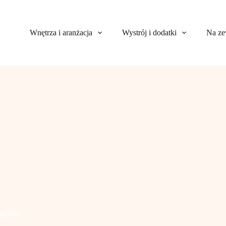
Wnętrza i aranżacja
Wystrój i dodatki
Na ze
uchnia