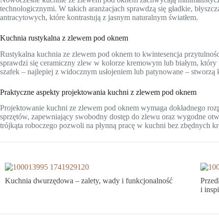
technologicznymi. W takich aranżacjach sprawdzą się gładkie, błyszcz
antracytowych, które kontrastują z jasnym naturalnym światłem.
Kuchnia rustykalna z zlewem pod oknem
Rustykalna kuchnia ze zlewem pod oknem to kwintesencja przytulności 
sprawdzi się ceramiczny zlew w kolorze kremowym lub białym, który
szafek – najlepiej z widocznym usłojeniem lub patynowane – stworzą kl
Praktyczne aspekty projektowania kuchni z zlewem pod oknem
Projektowanie kuchni ze zlewem pod oknem wymaga dokładnego rozplan
sprzętów, zapewniający swobodny dostęp do zlewu oraz wygodne otw
trójkąta roboczego pozwoli na płynną pracę w kuchni bez zbędnych k
Kuchnia dwurzędowa – zalety, wady i funkcjonalność
Przed
i insp