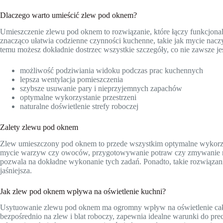
Dlaczego warto umieścić zlew pod oknem?
Umieszczenie zlewu pod oknem to rozwiązanie, które łączy funkcjonal
znacząco ułatwia codzienne czynności kuchenne, takie jak mycie nac
temu możesz dokładnie dostrzec wszystkie szczegóły, co nie zawsze je
możliwość podziwiania widoku podczas prac kuchennych
lepsza wentylacja pomieszczenia
szybsze usuwanie pary i nieprzyjemnych zapachów
optymalne wykorzystanie przestrzeni
naturalne doświetlenie strefy roboczej
Zalety zlewu pod oknem
Zlew umieszczony pod oknem to przede wszystkim optymalne wykorzyst
mycie warzyw czy owoców, przygotowywanie potraw czy zmywanie nacz
pozwala na dokładne wykonanie tych zadań. Ponadto, takie rozwiązanie
jaśniejsza.
Jak zlew pod oknem wpływa na oświetlenie kuchni?
Usytuowanie zlewu pod oknem ma ogromny wpływ na oświetlenie całej 
bezpośrednio na zlew i blat roboczy, zapewnia idealne warunki do pre