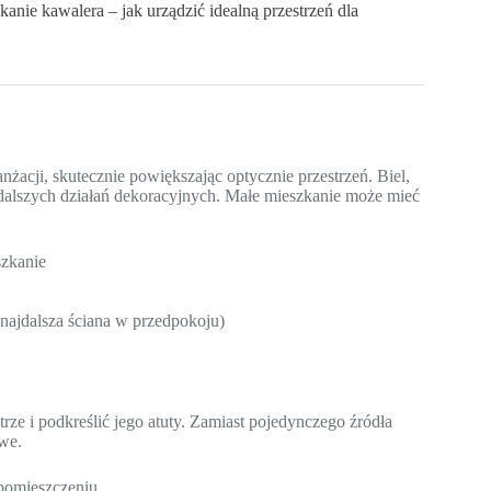
anie kawalera – jak urządzić idealną przestrzeń dla
acji, skutecznie powiększając optycznie przestrzeń. Biel,
o dalszych działań dekoracyjnych. Małe mieszkanie może mieć
szkanie
 najdalsza ściana w przedpokoju)
e i podkreślić jego atuty. Zamiast pojedynczego źródła
we.
 pomieszczeniu