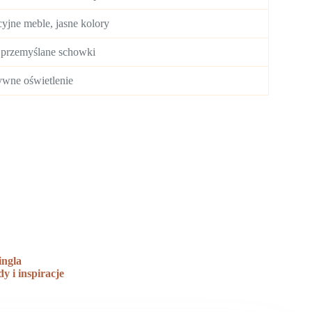
cyjne meble, jasne kolory
, przemyślane schowki
tywne oświetlenie
ingla
 i inspiracje