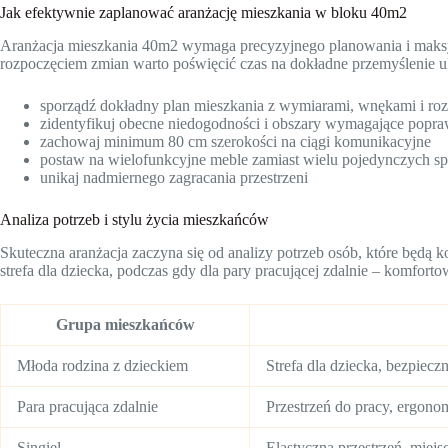
Jak efektywnie zaplanować aranżację mieszkania w bloku 40m2
Aranżacja mieszkania 40m2 wymaga precyzyjnego planowania i maksym
rozpoczęciem zmian warto poświęcić czas na dokładne przemyślenie ukł
sporządź dokładny plan mieszkania z wymiarami, wnękami i ro
zidentyfikuj obecne niedogodności i obszary wymagające popr
zachowaj minimum 80 cm szerokości na ciągi komunikacyjne
postaw na wielofunkcyjne meble zamiast wielu pojedynczych s
unikaj nadmiernego zagracania przestrzeni
Analiza potrzeb i stylu życia mieszkańców
Skuteczna aranżacja zaczyna się od analizy potrzeb osób, które będą k
strefa dla dziecka, podczas gdy dla pary pracującej zdalnie – komforto
Grupa mieszkańców
Młoda rodzina z dzieckiem
Strefa dla dziecka, bezpiec
Para pracująca zdalnie
Przestrzeń do pracy, ergonom
Singiel
Elastyczna przestrzeń, miejsc