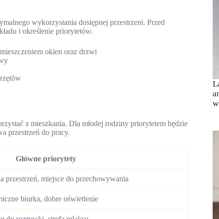
alnego wykorzystania dostępnej przestrzeni. Przed
adu i określenie priorytetów.
zmieszczeniem okien oraz drzwi
awy
przętów
L
a
w
orzystać z mieszkania. Dla młodej rodziny priorytetem będzie
wa przestrzeń do pracy.
Główne priorytety
zna przestrzeń, miejsce do przechowywania
iczne biurka, dobre oświetlenie
e do rozrywki, strefa relaksu