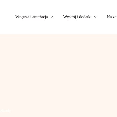
Wnętrza i aranżacja
Wystrój i dodatki
Na ze
zkanie