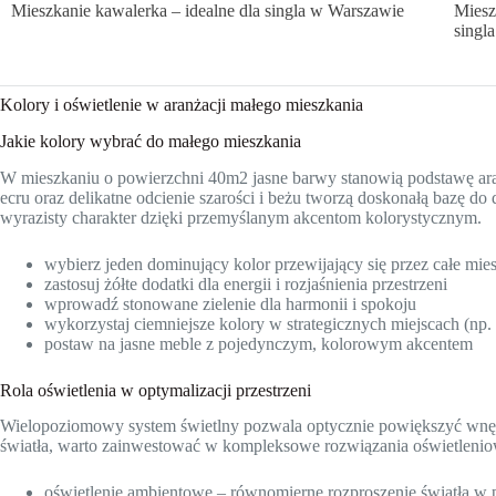
Mieszkanie kawalerka – idealne dla singla w Warszawie
Mieszk
singla
Kolory i oświetlenie w aranżacji małego mieszkania
Jakie kolory wybrać do małego mieszkania
W mieszkaniu o powierzchni 40m2 jasne barwy stanowią podstawę aranż
ecru oraz delikatne odcienie szarości i beżu tworzą doskonałą bazę d
wyrazisty charakter dzięki przemyślanym akcentom kolorystycznym.
wybierz jeden dominujący kolor przewijający się przez całe mie
zastosuj żółte dodatki dla energii i rozjaśnienia przestrzeni
wprowadź stonowane zielenie dla harmonii i spokoju
wykorzystaj ciemniejsze kolory w strategicznych miejscach (np.
postaw na jasne meble z pojedynczym, kolorowym akcentem
Rola oświetlenia w optymalizacji przestrzeni
Wielopoziomowy system świetlny pozwala optycznie powiększyć wnętrz
światła, warto zainwestować w kompleksowe rozwiązania oświetlenio
oświetlenie ambientowe – równomierne rozproszenie światła w