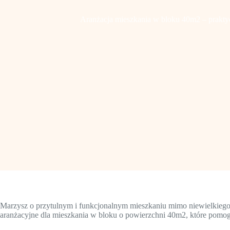
Aranżacja mieszkania w bloku 40m2 – praktyc
Marzysz o przytulnym i funkcjonalnym mieszkaniu mimo niewielkieg
aranżacyjne dla mieszkania w bloku o powierzchni 40m2, które pomog