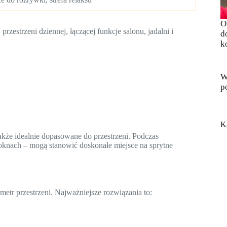
O
zestrzeni dziennej, łączącej funkcje salonu, jadalni i
d
k
W
p
K
kże idealnie dopasowane do przestrzeni. Podczas
 oknach – mogą stanowić doskonałe miejsce na sprytne
tr przestrzeni. Najważniejsze rozwiązania to: